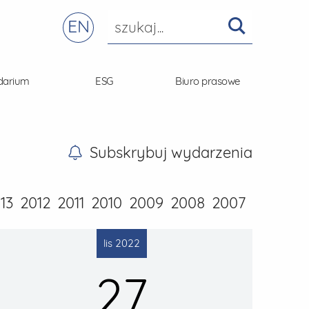
EN
darium
ESG
Biuro prasowe
Subskrybuj wydarzenia
13
2012
2011
2010
2009
2008
2007
lis 2022
27