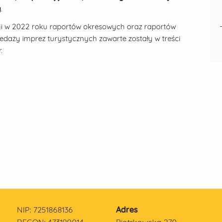
y
.
ji w 2022 roku raportów okresowych oraz raportów
edaży imprez turystycznych zawarte zostały w treści
.
NIP: 7251868136
Adres