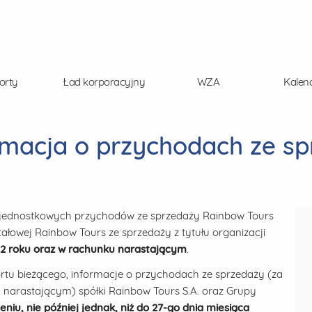
orty
Ład korporacyjny
WZA
Kalen
rmacja o przychodach ze sp
t jednostkowych przychodów ze sprzedaży Rainbow Tours
łowej Rainbow Tours ze sprzedaży z tytułu organizacji
22 roku oraz w rachunku narastającym
.
ortu bieżącego, informacje o przychodach ze sprzedaży (za
narastającym) spółki Rainbow Tours S.A. oraz Grupy
eniu, nie później jednak, niż do 27-go dnia miesiąca