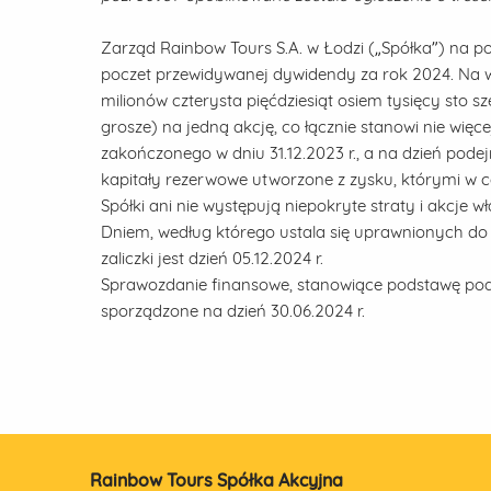
Zarząd Rainbow Tours S.A. w Łodzi („Spółka”) na po
poczet przewidywanej dywidendy za rok 2024. Na wyp
milionów czterysta pięćdziesiąt osiem tysięcy sto sześ
grosze) na jedną akcję, co łącznie stanowi nie wi
zakończonego w dniu 31.12.2023 r., a na dzień pode
kapitały rezerwowe utworzone z zysku, którymi w 
Spółki ani nie występują niepokryte straty i akcje w
Dniem, według którego ustala się uprawnionych do za
zaliczki jest dzień 05.12.2024 r.
Sprawozdanie finansowe, stanowiące podstawę podję
sporządzone na dzień 30.06.2024 r.
Rainbow Tours Spółka Akcyjna