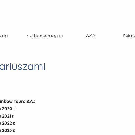
orty
Ład korporacyjny
WZA
Kalen
ariuszami
inbow Tours S.A.:
 2020 r.
2021 r.
 2022 r.
 2023 r.