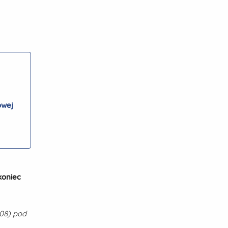
owej
koniec
108) pod