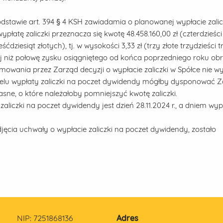
dstawie art. 394 § 4 KSH zawiadamia o planowanej wypłacie zalic
łatę zaliczki przeznacza się kwotę 48.458.160,00 zł (czterdzieśc
ćdziesiąt złotych), tj. w wysokości 3,33 zł (trzy złote trzydzieści t
ęcej niż połowę zysku osiągniętego od końca poprzedniego roku o
jmowania przez Zarząd decyzji o wypłacie zaliczki w Spółce nie w
celu wypłaty zaliczki na poczet dywidendy mógłby dysponować 
łasne, o które należałoby pomniejszyć kwotę zaliczki.
liczki na poczet dywidendy jest dzień 28.11.2024 r., a dniem wyp
cia uchwały o wypłacie zaliczki na poczet dywidendy, zostało
NIP: 7251868136
Adres