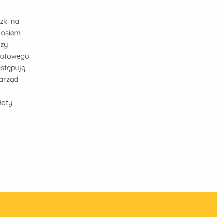
zki na
i osiem
rzy
brotowego
ystępują
Zarząd
łaty