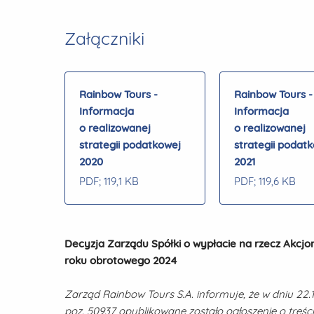
Załączniki
Rainbow Tours -
Rainbow Tours -
Informacja
Informacja
o realizowanej
o realizowanej
strategii podatkowej
strategii podat
2020
2021
PDF
; 119,1 KB
PDF
; 119,6 KB
Decyzja Zarządu Spółki o wypłacie na rzecz Akcjo
roku obrotowego 2024
Zarząd Rainbow Tours S.A. informuje, że w dniu 2
poz. 50937 opublikowane zostało ogłoszenie o treści