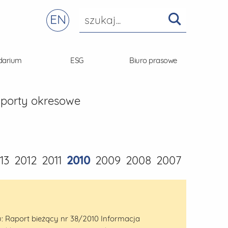
EN
darium
ESG
Biuro prasowe
aporty okresowe
13
2012
2011
2010
2009
2008
2007
tu: Raport bieżący nr 38/2010 Informacja