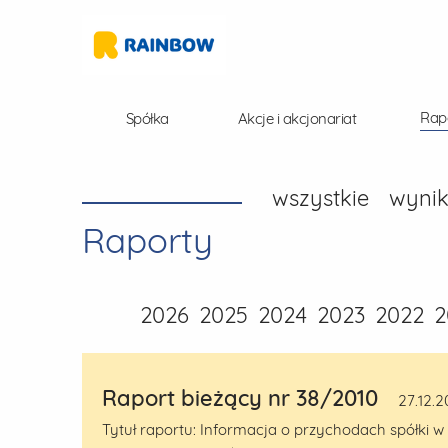
Rap
Spółka
Akcje i akcjonariat
wszystkie
wynik
Raporty
2026
2025
2024
2023
2022
2
Raport bieżący nr 38/2010
27.12.2
Tytuł raportu: Informacja o przychodach spółki w 