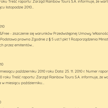
 roku Treść raportu: Zarząd Rainbow Tours S.A. informuje, że w
u listopadzie 2010...
010
Free - ziszczenie się warunków Przedwstępnej Umowy Własności p
 Podstawa prawna Zgodnie z § 5 ust.1 pkt 1 Rozporządzenia Minist
h przez emitentów...
010
miesiącu październiku 2010 roku Data: 25. 11. 2010 r. Numer rapo
10 roku Treść raportu: Zarząd Rainbow Tours S.A. informuje, że
 w miesiącu październiku...
0