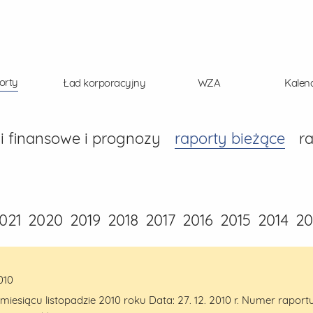
orty
Ład korporacyjny
WZA
Kalen
i finansowe i prognozy
raporty bieżące
r
021
2020
2019
2018
2017
2016
2015
2014
20
010
miesiącu listopadzie 2010 roku Data: 27. 12. 2010 r. Numer rapor