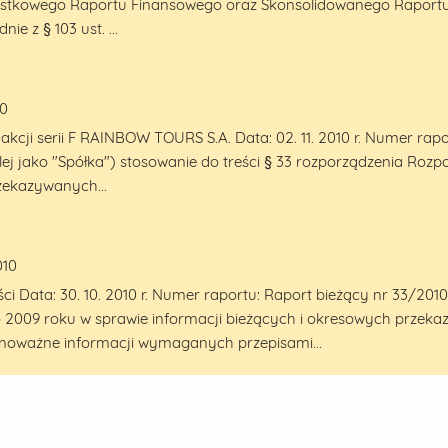
stkowego Raportu Finansowego oraz Skonsolidowanego Raportu Fi
 z § 103 ust. ...
10
 akcji serii F RAINBOW TOURS S.A. Data: 02. 11. 2010 r. Numer r
 jako "Spółka") stosowanie do treści § 33 rozporządzenia Rozpo
rzekazywanych...
010
i Data: 30. 10. 2010 r. Numer raportu: Raport bieżący nr 33/2010
go 2009 roku w sprawie informacji bieżących i okresowych prze
oważne informacji wymaganych przepisami...