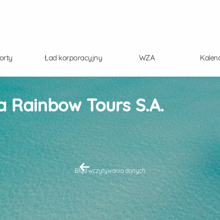
orty
Ład korporacyjny
WZA
Kalen
 Rainbow Tours S.A.
Błąd wczytywania danych