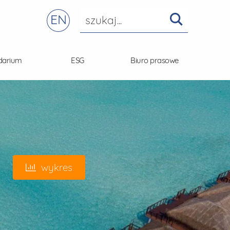
EN
darium
ESG
Biuro prasowe
wykres