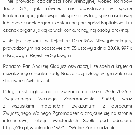
- nie prowadzi działalności konkurencyjnej wobec Rainbow
Tours S.A., jak również nie uczestniczy w spółce
konkurencyjnej jako wspólnik spółki cywilnej, spółki osobowej
lub jako członek organu konkurencyjnej spółki kapitałowej lub
członek organu jakiejkolwiek konkurencyjnej osoby prawnej,
- nie jest wpisany w Rejestrze Dłużników Niewypłacalnych,
prowadzonym na podstawie art. 55 ustawy z dnia 20.08.1997 r.
o Krajowym Rejestrze Sądowym.
Ponadto Pan Andrzej Gładysz oświadczył, że spełnia kryteria
niezależnego członka Rady Nadzorczej i złożył w tym zakresie
stosowne oświadczenie.
Pełny tekst ogłoszenia o zwołaniu na dzień 25.06.2026 r.
Zwyczajnego Walnego Zgromadzenia Spółki, wraz
z wszystkimi materiałami związanymi z obradami
Zwyczajnego Walnego Zgromadzenia znajduje się na stronie
internetowej relacji inwestorskich Spółki pod adresem:
https://ir.r.pl, w zakładce "WZ" - "Walne Zgromadzenia".