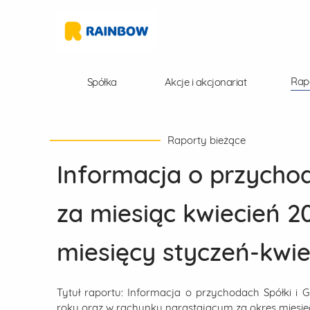
Rap
Spółka
Akcje i akcjonariat
Raporty bieżące
Informacja o przychod
za miesiąc kwiecień 2
miesięcy styczeń-kwie
Tytuł raportu:
Informacja o przychodach Spółki i G
roku oraz w rachunku narastającym za okres miesię