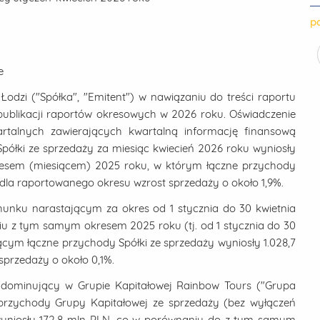
po
e
Łodzi ("Spółka", "Emitent") w nawiązaniu do treści raportu
 publikacji raportów okresowych w 2026 roku. Oświadczenie
rtalnych zawierających kwartalną informację finansową
Spółki ze sprzedaży za miesiąc kwiecień 2026 roku wyniosły
esem (miesiącem) 2025 roku, w którym łączne przychody
 dla raportowanego okresu wzrost sprzedaży o około 1,9%.
unku narastającym za okres od 1 stycznia do 30 kwietnia
iu z tym samym okresem 2025 roku (tj. od 1 stycznia do 30
cym łączne przychody Spółki ze sprzedaży wyniosły 1.028,7
przedaży o około 0,1%.
t dominujący w Grupie Kapitałowej Rainbow Tours ("Grupa
 przychody Grupy Kapitałowej ze sprzedaży (bez wyłączeń
 wyniosły 172,8 mln PLN, co w porównaniu do z tym samym