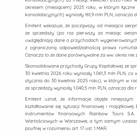
okresem (miesiącem) 2025 roku, w którym łączne 
konsolidacyjnych) wyniosły 161,9 mln PLN, oznacza 
Emitent wskazuje, że począwszy od miesiąca sierp
ze sprzedaży (po raz pierwszy za miesiąc sier
uwzględniają dane o przychodach wygenerowanych 
z ograniczoną odpowiedzialnością prawa rumuński
Oznacza to że dane porównywalne za ww. okres nie z
Skonsolidowane przychody Grupy Kapitałowej ze spr
30 kwietnia 2026 roku wyniosły 1.061,3 mln PLN, c
stycznia do 30 kwietnia 2025 roku), w którym w r
ze sprzedaży wyniosły 1.040,5 mln PLN, oznacza dla
Emitent uznał, że informacje objęte niniejsz
kształtowanie się sytuacji finansowej i majątkowe
instrumentów finansowych Rainbow Tours S.A
Wartościowych w Warszawie, a tym samym uzasadniaj
poufnej w rozumieniu art. 17 ust. 1 MAR.