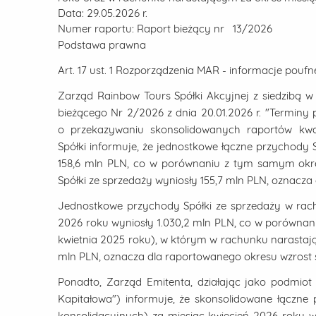
Data:
29.05.2026 r.
Numer raportu:
Raport bieżący nr 13/2026
Podstawa prawna
Art. 17 ust. 1 Rozporządzenia MAR - informacje poufn
Zarząd Rainbow Tours Spółki Akcyjnej z siedzibą w 
bieżącego Nr 2/2026 z dnia 20.01.2026 r. "Terminy
o przekazywaniu skonsolidowanych raportów kwa
Spółki informuje, że jednostkowe łączne przychody 
158,6 mln PLN, co w porównaniu z tym samym okr
Spółki ze sprzedaży wyniosły 155,7 mln PLN, oznacza
Jednostkowe przychody Spółki ze sprzedaży w rach
2026 roku wyniosły 1.030,2 mln PLN, co w porównan
kwietnia 2025 roku), w którym w rachunku narastają
mln PLN, oznacza dla raportowanego okresu wzrost s
Ponadto, Zarząd Emitenta, działając jako podmio
Kapitałowa") informuje, że skonsolidowane łączne
konsolidacyjnych) za miesiąc kwiecień 2026 roku