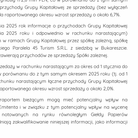
przychody Grupy Kapitałowej ze sprzedaży (bez wyłączeń
dla raportowanego okresu wzrost sprzedaży o około 6,7%.
nia 2025 rok informacje o przychodach Grupy Kapitałowej
pnia 2025 roku i odpowiednio w rachunku narastającym)
w ramach Grupy Kapitałowej przez spółkę zależną, spółkę
ego Paralela 45 Turism S.R.L. z siedzibą w Bukareszcie.
awierają przychodów ze sprzedaży Spółki zależnej.
zedaży w rachunku narastającym za okres od 1 stycznia do
o w porównaniu do z tym samym okresem 2025 roku (tj. od 1
achunku narastającym łączne przychody Grupy Kapitałowej
 raportowanego okresu wzrost sprzedaży o około 2,0%.
ym raportem bieżącym mogą mieć potencjalny wpływ na
j Emitenta i w związku z tym potencjalny wpływ na wycenę
. notowanych na rynku równoległym Giełdy Papierów
ą zakwalifikowanie niniejszej informacji, jako informacji