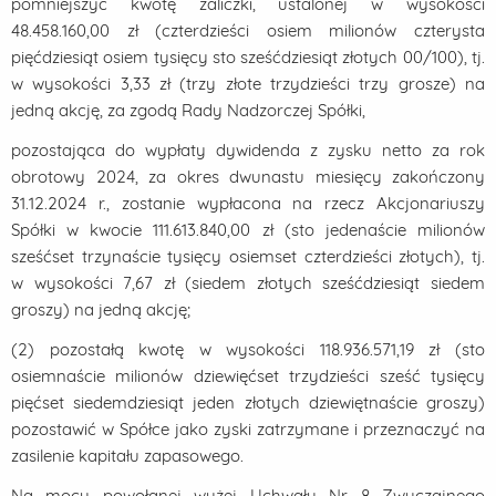
pomniejszyć kwotę zaliczki, ustalonej w wysokości
48.458.160,00 zł (czterdzieści osiem milionów czterysta
pięćdziesiąt osiem tysięcy sto sześćdziesiąt złotych 00/100), tj.
w wysokości 3,33 zł (trzy złote trzydzieści trzy grosze) na
jedną akcję, za zgodą Rady Nadzorczej Spółki,
pozostająca do wypłaty dywidenda z zysku netto za rok
obrotowy 2024, za okres dwunastu miesięcy zakończony
31.12.2024 r., zostanie wypłacona na rzecz Akcjonariuszy
Spółki w kwocie 111.613.840,00 zł (sto jedenaście milionów
sześćset trzynaście tysięcy osiemset czterdzieści złotych), tj.
w wysokości 7,67 zł (siedem złotych sześćdziesiąt siedem
groszy) na jedną akcję;
(2) pozostałą kwotę w wysokości 118.936.571,19 zł (sto
osiemnaście milionów dziewięćset trzydzieści sześć tysięcy
pięćset siedemdziesiąt jeden złotych dziewiętnaście groszy)
pozostawić w Spółce jako zyski zatrzymane i przeznaczyć na
zasilenie kapitału zapasowego.
Na mocy powołanej wyżej Uchwały Nr 8 Zwyczajnego