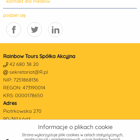
kontakt dla mediów
podziel się
Rainbow Tours Spółka Akcyjna
42 680 38 20
sekretariat@R.pl
NIP: 7251868136
REGON: 473190014
KRS: 0000178650
Adres
Piotrkowska 270
90-361 Łódź
Informacje o plikach cookie
Strona wykorzystuje pliki cookies w celach statystycznych,
analitycznych i marketingowych, w tym badania Twoich