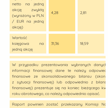
netto na jedną
akcję zwykłą
4,28
2,81
(wyrażony w PLN
/ EUR na jedną
akcję)
Wartość
księgowa na
31,36
18,59
jedną akcję
W przypadku prezentowania wybranych danych 
informacji finansowej dane te należy odpowie
finansowe ze skonsolidowanego bilansu (skons
z sytuacji finansowej) lub odpowiednio z bilans
finansowej) prezentuje się na koniec bieżącego kwa
roku obrotowego, co należy odpowiednio opisać.
Raport powinien zostać przekazany Komisji Na