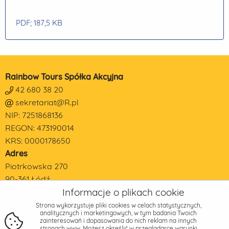
PDF
; 187,5 KB
Rainbow Tours Spółka Akcyjna
42 680 38 20
sekretariat@R.pl
NIP: 7251868136
REGON: 473190014
KRS: 0000178650
Adres
Piotrkowska 270
90-361 Łódź
Informacje o plikach cookie
Strona wykorzystuje pliki cookies w celach statystycznych,
analitycznych i marketingowych, w tym badania Twoich
zainteresowań i dopasowania do nich reklam na innych
stronach www. Możesz określić w przeglądarce warunki