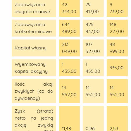
Zobowiązania
42
79
9
długoterminowe
344,00
417,00
739,00
Zobowiązania
644
425
148
krótkoterminowe
489,00
437,00
227,00
213
107
48
Kapitał własny
049,00
527,00
999,00
Wyemitowany
1
1
335,00
kapitał akcyjny
455,00
455,00
Ilość akcji
14
14
14
zwykłych (co do
552,00
552,00
552,00
dywidendy)
Zysk (strata)
netto na jedną
akcję zwykłą
11,48
0,96
2,53