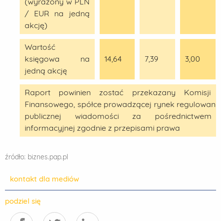
(wyrażony w PLN
/ EUR na jedną
akcję)
Wartość
księgowa na
14,64
7,39
3,00
jedną akcję
Raport powinien zostać przekazany Komisji 
Finansowego, spółce prowadzącej rynek regulowany
publicznej wiadomości za pośrednictwem 
informacyjnej zgodnie z przepisami prawa
źródło: biznes.pap.pl
kontakt dla mediów
podziel się