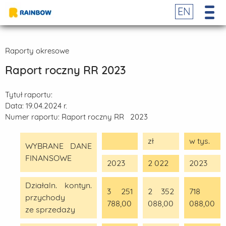
EN
Raporty okresowe
Raport roczny RR 2023
Tytuł raportu:
Data:
19.04.2024 r.
Numer raportu:
Raport roczny RR 2023
zł
w tys.
WYBRANE DANE
FINANSOWE
2023
2 022
2023
Działaln. kontyn.
3 251
2 352
718
przychody
788,00
088,00
088,00
ze sprzedaży