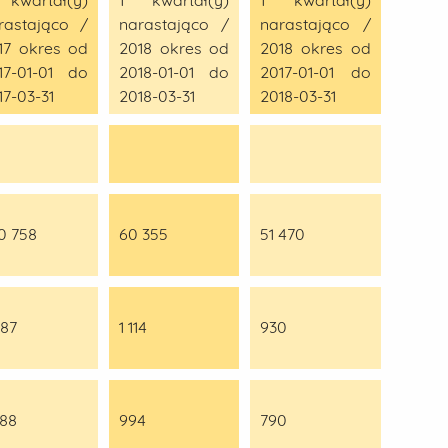
kwartał(y)
1 kwartał(y)
1 kwartał(y)
rastająco /
narastająco /
narastająco /
17 okres od
2018 okres od
2018 okres od
17-01-01 do
2018-01-01 do
2017-01-01 do
17-03-31
2018-03-31
2018-03-31
0 758
60 355
51 470
987
1 114
930
388
994
790