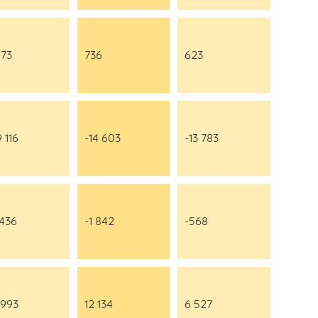
673
736
623
 116
-14 603
-13 783
 436
-1 842
-568
 993
12 134
6 527