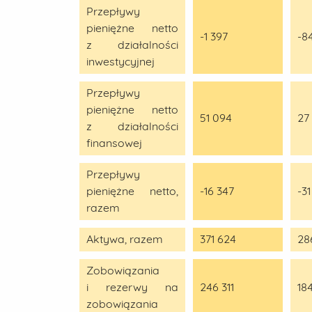
Przepływy
pieniężne netto
-1 397
-8
z działalności
inwestycyjnej
Przepływy
pieniężne netto
51 094
27
z działalności
finansowej
Przepływy
pieniężne netto,
-16 347
-31
razem
Aktywa, razem
371 624
28
Zobowiązania
i rezerwy na
246 311
18
zobowiązania