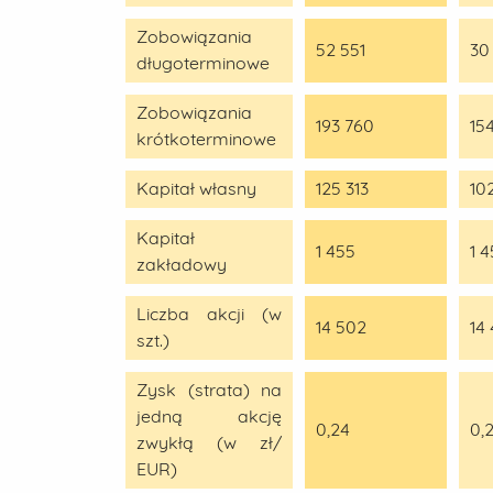
Zobowiązania
52 551
30
długoterminowe
Zobowiązania
193 760
15
krótkoterminowe
Kapitał własny
125 313
10
Kapitał
1 455
1 
zakładowy
Liczba akcji (w
14 502
14
szt.)
Zysk (strata) na
jedną akcję
0,24
0,2
zwykłą (w zł/
EUR)