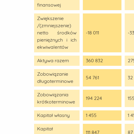
finansowej
Zwiększenie
/(zmniejszenie)
netto środków
-18 011
-3
pieniężnych i ich
ekwiwalentów
Aktywa razem
360 832
27
Zobowiązanie
54 761
32
długoterminowe
Zobowiązania
194 224
15
krótkoterminowe
Kapitał własny
1 455
1 
Kapitał
111 847
87