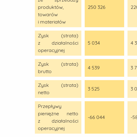
produktów,
250 326
22
towarów
i materiałów
Zysk (strata)
z działalności
5 034
4 
operacyjnej
Zysk (strata)
4 539
3 
brutto
Zysk (strata)
3 525
3 
netto
Przepływy
pieniężne netto
-66 044
-5
z działalności
operacyjnej