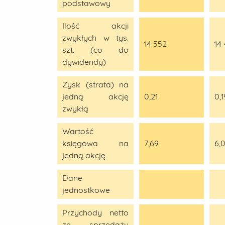
podstawowy
Ilość akcji
zwykłych w tys.
14 552
14
szt. (co do
dywidendy)
Zysk (strata) na
jedną akcję
0,21
0,1
zwykłą
Wartość
księgowa na
7,69
6,
jedną akcję
Dane
jednostkowe
Przychody netto
ze sprzedaży