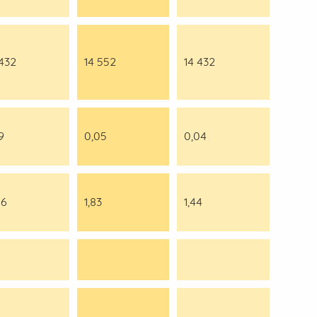
 432
14 552
14 432
9
0,05
0,04
06
1,83
1,44