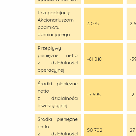
Przypadający:
Akcjonariuszom
3 075
2 
podmiotu
dominującego
Przepływy
pieniężne netto
-61 018
-59
z działalności
operacyjnej
Środki pieniężne
netto
-7 695
-2
z działalności
inwestycyjnej
Środki pieniężne
netto
50 702
27
z działalności