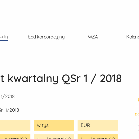
orty
Ład korporacyjny
WZA
Kalen
 kwartalny QSr 1 / 2018
 1/2018
Sr 1/2018
po
w tys.
EUR