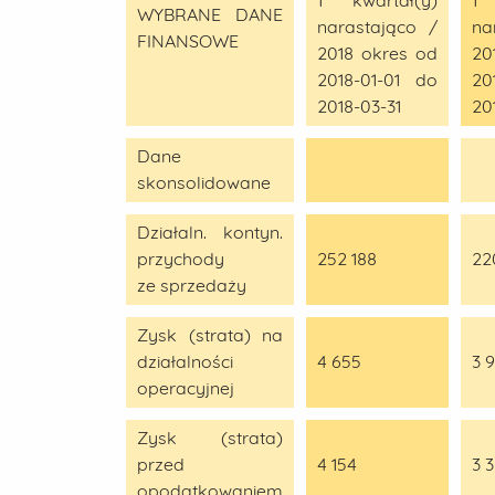
1 kwartał(y)
1 
WYBRANE DANE
narastająco /
na
FINANSOWE
2018 okres od
20
2018-01-01 do
20
2018-03-31
20
Dane
skonsolidowane
Działaln. kontyn.
przychody
252 188
22
ze sprzedaży
Zysk (strata) na
działalności
4 655
3 
operacyjnej
Zysk (strata)
przed
4 154
3 
opodatkowaniem