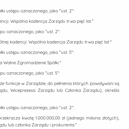
ki ustępu oznaczonego, jako "ust. 2":
ncji. Wspólna kadencja Zarządu trwa pięć lat."
ępu oznaczonego, jako "ust. 2":
lnej kadencji. Wspólna kadencja Zarządu trwa pięć lat."
ki ustępu oznaczonego, jako "ust. 5":
la Walne Zgromadzenie Spółki."
ępu oznaczonego, jako "ust. 5":
że funkcje w Zarządzie, do pełnienia których powoływani są
ądu, Wiceprezesa Zarządu lub Członka Zarządu), określa
ki ustępu oznaczonego, jako "ust. 2":
rzekracza kwotę 1.000.000,00 zł (jednego miliona złotych),
du lub członka Zarządu i prokurenta."