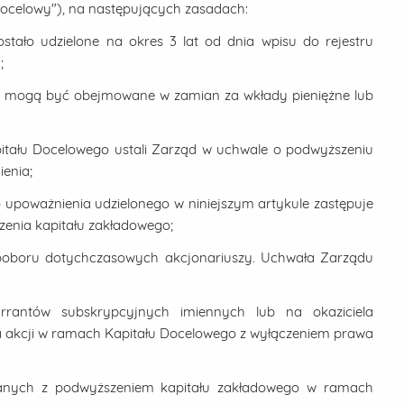
ł Docelowy"), na następujących zasadach:
ostało udzielone na okres 3 lat od dnia wpisu do rejestru
;
 mogą być obejmowane w zamian za wkłady pieniężne lub
tału Docelowego ustali Zarząd w uchwale o podwyższeniu
enia;
upoważnienia udzielonego w niniejszym artykule zastępuje
enia kapitału zakładowego;
 poboru dotychczasowych akcjonariuszy. Uchwała Zarządu
rantów subskrypcyjnych imiennych lub na okaziciela
ia akcji w ramach Kapitału Docelowego z wyłączeniem prawa
zanych z podwyższeniem kapitału zakładowego w ramach