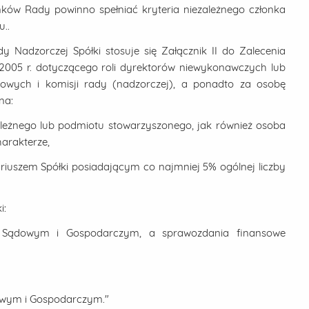
ków Rady powinno spełniać kryteria niezależnego członka
..
y Nadzorczej Spółki stosuje się Załącznik II do Zalecenia
 2005 r. dotyczącego roli dyrektorów niewykonawczych lub
dowych i komisji rady (nadzorczej), a ponadto za osobę
na:
leżnego lub podmiotu stowarzyszonego, jak również osoba
arakterze,
ariuszem Spółki posiadającym co najmniej 5% ogólnej liczby
i:
e Sądowym i Gospodarczym, a sprawozdania finansowe
dowym i Gospodarczym."