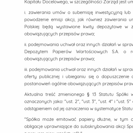
Kapitału Docelowego, w szczególności Zarząd jest 
i. zawierania umów o subemisję inwestycyjną lu
powodzenie emisji akcji, jak również zawierania
Polskiej będą wystawione kwity depozytowe w z
obowiązujących przepisów prawa;
ii. podejmowania uchwał oraz innych działań w spra
Depozytem Papierów Wartościowych S.A. o rej
obowiązujących przepisów prawa;
iii. podejmowania uchwał oraz innych działań w spraw
oferty publicznej i ubieganiu się o dopuszczeni
postanowień ogólnie obowiązujących przepisów pra
Aktualna treść zmienionego § 13 Statutu Spółki 
oznaczonych jako: "ust. 2", "ust. 3", "ust. 4" i "ust. 5
odstąpieniem od jej oznaczenia w systematyce Statutu
"Spółka może emitować papiery dłużne, w tym ob
obligacje uprawniające do subskrybowania akcji Spó