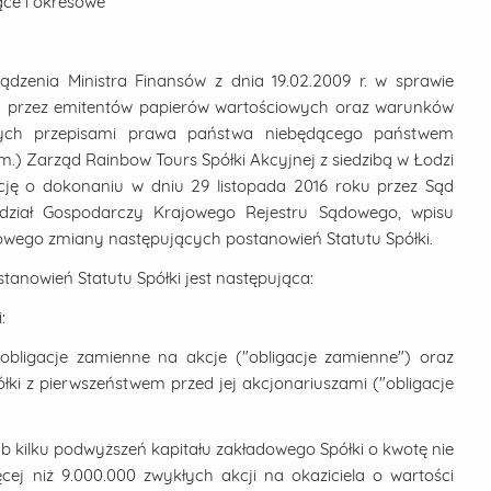
żące i okresowe
ądzenia Ministra Finansów z dnia 19.02.2009 r. w sprawie
h przez emitentów papierów wartościowych oraz warunków
ych przepisami prawa państwa niebędącego państwem
 zm.) Zarząd Rainbow Tours Spółki Akcyjnej z siedzibą w Łodzi
mację o dokonaniu w dniu 29 listopada 2016 roku przez Sąd
dział Gospodarczy Krajowego Rejestru Sądowego, wpisu
owego zmiany następujących postanowień Statutu Spółki.
anowień Statutu Spółki jest następująca:
:
obligacje zamienne na akcje ("obligacje zamienne") oraz
łki z pierwszeństwem przed jej akcjonariuszami ("obligacje
b kilku podwyższeń kapitału zakładowego Spółki o kwotę nie
cej niż 9.000.000 zwykłych akcji na okaziciela o wartości