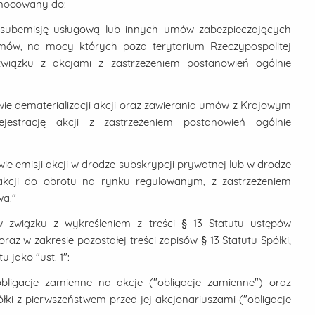
umocowany do:
b subemisję usługową lub innych umów zabezpieczających
 umów, na mocy których poza terytorium Rzeczypospolitej
wiązku z akcjami z zastrzeżeniem postanowień ogólnie
wie dematerializacji akcji oraz zawierania umów z Krajowym
estrację akcji z zastrzeżeniem postanowień ogólnie
ie emisji akcji w drodze subskrypcji prywatnej lub w drodze
e akcji do obrotu na rynku regulowanym, z zastrzeżeniem
wa."
w związku z wykreśleniem z treści § 13 Statutu ustępów
" oraz w zakresie pozostałej treści zapisów § 13 Statutu Spółki,
 jako "ust. 1":
ligacje zamienne na akcje ("obligacje zamienne") oraz
łki z pierwszeństwem przed jej akcjonariuszami ("obligacje