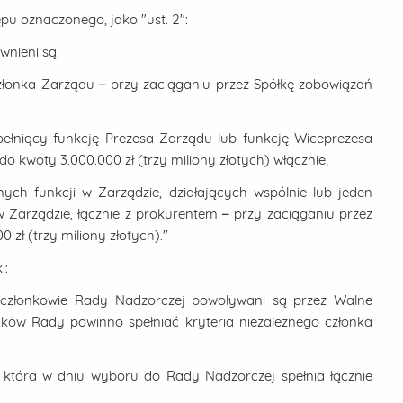
ępu oznaczonego, jako "ust. 2":
wnieni są:
Członka Zarządu – przy zaciąganiu przez Spółkę zobowiązań
ełniący funkcję Prezesa Zarządu lub funkcję Wiceprezesa
 kwoty 3.000.000 zł (trzy miliony złotych) włącznie,
ych funkcji w Zarządzie, działających wspólnie lub jeden
w Zarządzie, łącznie z prokurentem – przy zaciąganiu przez
zł (trzy miliony złotych)."
i:
6, członkowie Rady Nadzorczej powoływani są przez Walne
ków Rady powinno spełniać kryteria niezależnego członka
 która w dniu wyboru do Rady Nadzorczej spełnia łącznie