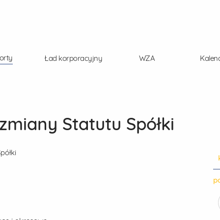
orty
Ład korporacyjny
WZA
Kalen
 zmiany Statutu Spółki
półki
po