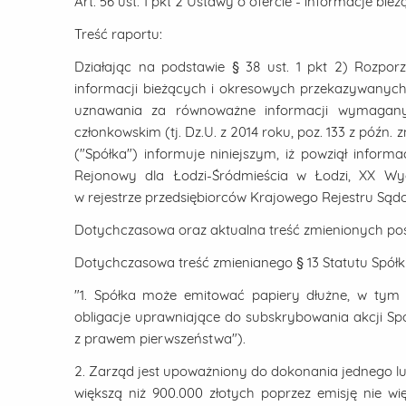
Art. 56 ust. 1 pkt 2 Ustawy o ofercie - informacje bie
Treść raportu:
Działając na podstawie § 38 ust. 1 pkt 2) Rozporz
informacji bieżących i okresowych przekazywanyc
uznawania za równoważne informacji wymagan
członkowskim (tj. Dz.U. z 2014 roku, poz. 133 z późn.
("Spółka") informuje niniejszym, iż powziął infor
Rejonowy dla Łodzi-Śródmieścia w Łodzi, XX Wy
w rejestrze przedsiębiorców Krajowego Rejestru Sąd
Dotychczasowa oraz aktualna treść zmienionych post
Dotychczasowa treść zmienianego § 13 Statutu Spółki
"1. Spółka może emitować papiery dłużne, w tym 
obligacje uprawniające do subskrybowania akcji Spó
z prawem pierwszeństwa").
2. Zarząd jest upoważniony do dokonania jednego lu
większą niż 900.000 złotych poprzez emisję nie wię