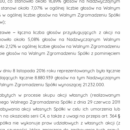
000, co stanowiło około 16,89% głosów na Nadzwyczajnym
i stanowi około 7,07% w ogólnej liczbie głosów na Walnym
% w ogólnej liczbie głosów na Walnym Zgromadzeniu Spółki
w);
wie – łączna liczba głosów przysługujących z akcji na
anowiło około 5,08% głosów na Nadzwyczajnym Walnym
około 2,12% w ogólnej liczbie głosów na Walnym Zgromadzeniu
iczbie głosów na Walnym Zgromadzeniu Spółki z pominięciem
niu 8 listopada 2016 roku reprezentowanych było łącznie
uk, dających łącznie 8.880.939 głosów na tym Nadzwyczajnym
Walnym Zgromadzeniu Spółki wynoszącej 21.232.000.
abytych w procesie skupu akcji własnych (realizowanym
nego Walnego Zgromadzenia Spółki z dnia 29 czerwca 2011
abywania akcji własnych Spółki w celu ich umorzenia lub
 na okaziciela serii C4, a także z uwagi na przepis art. 364 §
ółka nie wykonuje praw udziałowych z własnych akcji (z
ia czynności, które zmierzają do zachowania tych praw),