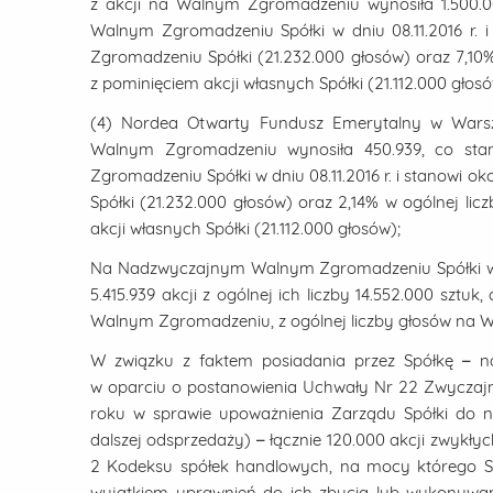
z akcji na Walnym Zgromadzeniu wynosiła 1.500.
Walnym Zgromadzeniu Spółki w dniu 08.11.2016 r. 
Zgromadzeniu Spółki (21.232.000 głosów) oraz 7,10
z pominięciem akcji własnych Spółki (21.112.000 głosó
(4) Nordea Otwarty Fundusz Emerytalny w Warsza
Walnym Zgromadzeniu wynosiła 450.939, co st
Zgromadzeniu Spółki w dniu 08.11.2016 r. i stanowi 
Spółki (21.232.000 głosów) oraz 2,14% w ogólnej l
akcji własnych Spółki (21.112.000 głosów);
Na Nadzwyczajnym Walnym Zgromadzeniu Spółki w d
5.415.939 akcji z ogólnej ich liczby 14.552.000 szt
Walnym Zgromadzeniu, z ogólnej liczby głosów na 
W związku z faktem posiadania przez Spółkę – n
w oparciu o postanowienia Uchwały Nr 22 Zwyczaj
roku w sprawie upoważnienia Zarządu Spółki do n
dalszej odsprzedaży) – łącznie 120.000 akcji zwykłych
2 Kodeksu spółek handlowych, na mocy którego Sp
wyjątkiem uprawnień do ich zbycia lub wykonywan