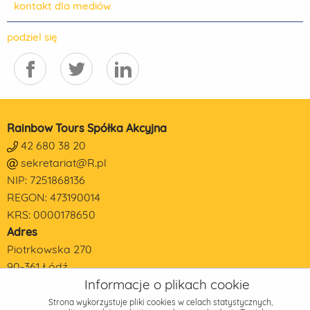
kontakt dla mediów
podziel się
Rainbow Tours Spółka Akcyjna
42 680 38 20
sekretariat@R.pl
NIP: 7251868136
REGON: 473190014
KRS: 0000178650
Adres
Piotrkowska 270
90-361 Łódź
Informacje o plikach cookie
Strona wykorzystuje pliki cookies w celach statystycznych,