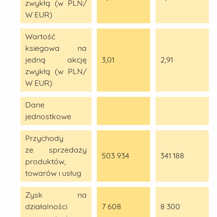
zwykłą (w PLN/
W EUR)
Wartość
ksiegowa na
jedną akcję
3,01
2,91
zwykłą (w PLN/
W EUR)
Dane
jednostkowe
Przychody
ze sprzedaży
503 934
341 188
produktów,
towarów i usług
Zysk na
działalności
7 608
8 300