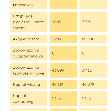
finansowej
Przypływy
pienieżne netto
20 151
7 725
razem
Aktywa razem
112 116
89 800
Zobowiążania
0
0
długoterminowe
Zobowiążania
43 099
31 132
krótkoterminowe
Kapitał własny
49 681
46 079
Kapitał
1 455
1 455
zakładowy