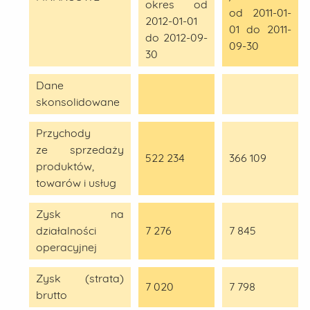
okres od
od 2011-01-
2012-01-01
01 do 2011-
do 2012-09-
09-30
30
Dane
skonsolidowane
Przychody
ze sprzedaży
522 234
366 109
produktów,
towarów i usług
Zysk na
działalności
7 276
7 845
operacyjnej
Zysk (strata)
7 020
7 798
brutto