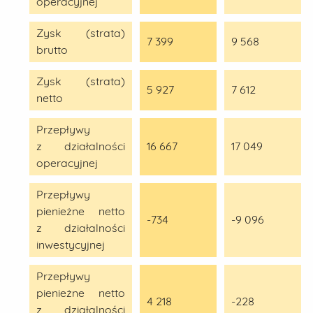
operacyjnej
Zysk (strata)
7 399
9 568
brutto
Zysk (strata)
5 927
7 612
netto
Przepływy
z działalności
16 667
17 049
operacyjnej
Przepływy
pienieżne netto
-734
-9 096
z działalności
inwestycyjnej
Przepływy
pienieżne netto
4 218
-228
z działalności