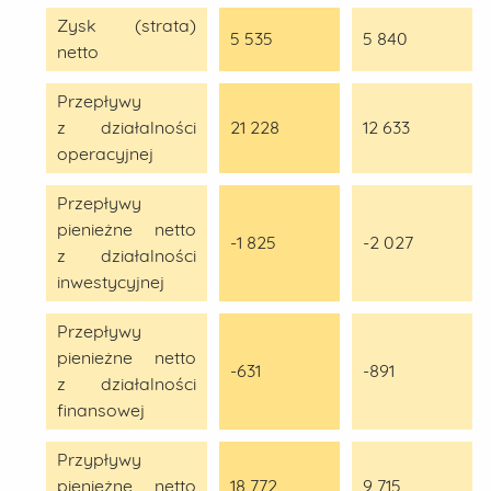
Zysk (strata)
5 535
5 840
netto
Przepływy
z działalności
21 228
12 633
operacyjnej
Przepływy
pienieżne netto
-1 825
-2 027
z działalności
inwestycyjnej
Przepływy
pienieżne netto
-631
-891
z działalności
finansowej
Przypływy
pienieżne netto
18 772
9 715