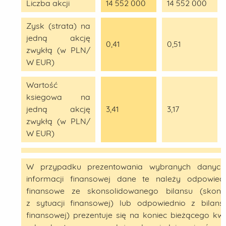
Liczba akcji
14 552 000
14 552 000
Zysk (strata) na
jedną akcję
0,41
0,51
zwykłą (w PLN/
W EUR)
Wartość
ksiegowa na
jedną akcję
3,41
3,17
zwykłą (w PLN/
W EUR)
W przypadku prezentowania wybranych danych 
informacji finansowej dane te należy odpowie
finansowe ze skonsolidowanego bilansu (skons
z sytuacji finansowej) lub odpowiednio z bilans
finansowej) prezentuje się na koniec bieżącego kw