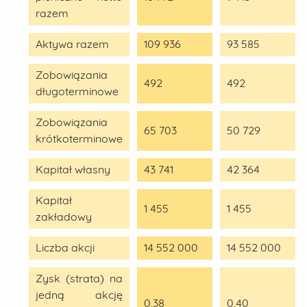
razem
Aktywa razem
109 936
93 585
Zobowiązania
492
492
długoterminowe
Zobowiązania
65 703
50 729
krótkoterminowe
Kapitał własny
43 741
42 364
Kapitał
1 455
1 455
zakładowy
Liczba akcji
14 552 000
14 552 000
Zysk (strata) na
jedną akcję
0,38
0,40