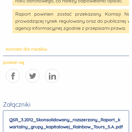
roku obrotowego, co należy odpowiednio opisać.
Raport powinien zostać przekazany Komisji Na
prowadzącej rynek regulowany oraz do publicznej 
agencji informacyjnej zgodnie z przepisami prawa.
kontakt dla mediów
podziel się
Załączniki
QSR_3.2012_Skonsolidowany_rozszerzony_Raport_k
wartalny_grupy_kapitalowej_Rainbow_Tours_S.A..pdf