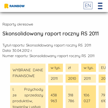
EN
Raporty okresowe
Skonsolidowany raport roczny RS 2011
Tytuł raportu:
Skonsolidowany raport roczny RS 2011
Data:
30.04.2012 r.
Numer raportu:
Skonsolidowany raport roczny RS 2011
w tys.
zł
w tys.
EU
WYBRANE DANE
FINANSOWE
2011
2010
2011
201
I. Przychody
ze sprzedaży
438
318
106
79
produktów,
963
786
027
610
towarów i usług