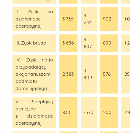
II. Zysk na
4
działalności
3 736
902
1 0
244
operacyjnej
4
III. Zysk brutto
3 686
890
1 2
807
IV. Zysk netto
przypadający
3
akcjonariuszom
2 383
576
851
409
podmiotu
dominującego
V. Przepływy
pienięzne
830
-570
200
-141
z działalności
operacyjnej