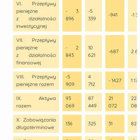
VI. Przepływy
pieniężne
- 3
-5
-941
-1 3
z działalności
896
339
inwestycyjnej
VII. Przepływy
pieniężne
- 2
10
-687
2 6
z działalności
843
621
finansowej
VIII. Przepływy
-5
4
- 1427
1 17
pieniężne razem
909
712
IX. Aktywa
93
87
21
22
razem
069
449
072
081
X. Zobowiązania
136
325
31
82
długoterminowe