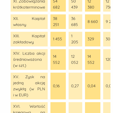
XI. Zobowiązania
54
50
12
12
krótkoterminowe
682
439
380
736
XII. Kaiptał
38
36
8 660
9 2
własny
251
685
XIII. Kapitał
1
1 455
329
304
zakładowy
205
XIV. Liczba akcji
14
12
14
średnioważona
120
552
052
552
(w szt.)
XV. Zysk na
jedną akcję
0,16
0,27
0,04
0,0
zwykłą (w PLN
i w EUR)
XVI. Wartość
księgowa na