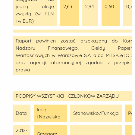
jedną akcję
2,63
2,94
0,60
0,7
zwykłą (w PLN
i w EUR)
Raport powinien zostać przekazany do Komis
Nadzoru Finansowego, Giełdy Papier
Wartościowych w Warszawie S.A. albo MTS-CeTO S.
oraz agencji informacyjnej zgodnie z przepisa
prawa
PODPISY WSZYSTKICH CZŁONKÓW ZARZĄDU
Imię
Data
Stanowisko/Funkcja
Po
i Nazwisko
2012-
Grzegorz