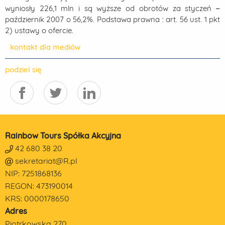
wyniosły 226,1 mln i są wyższe od obrotów za styczeń –
październik 2007 o 56,2%. Podstawa prawna : art. 56 ust. 1 pkt
2) ustawy o ofercie.
kontakt dla mediów
podziel się
Rainbow Tours Spółka Akcyjna
42 680 38 20
sekretariat@R.pl
NIP: 7251868136
REGON: 473190014
KRS: 0000178650
Adres
Piotrkowska 270