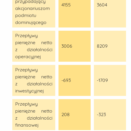
przypadający
4155
3604
akcjonariuszom
podmiotu
dominującego
Przepływy
pieniężne netto
3006
8209
z działalności
operacyjnej
Przepływy
pieniężne netto
-693
-1709
z działalności
inwestycyjnej
Przepływy
pieniężne netto
208
-323
z działalności
finansowej