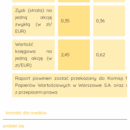
Zysk (strata) na
jedną akcję
0,35
0,36
zwykłą (w zł/
EUR)
Wartość
księgowa na
2,45
0,62
jedną akcję (w
zł/EUR)
Raport powinien zostać przekazany do Komisji N
Papierów Wartościowych w Warszawie S.A. oraz ag
z przepisami prawa
kontakt dla mediów
podziel się