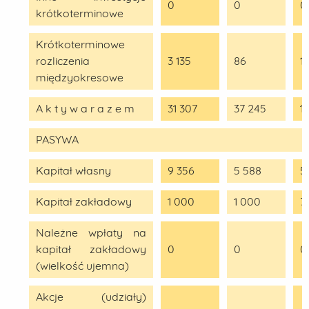
0
0
0
krótkoterminowe
Krótkoterminowe
rozliczenia
3 135
86
1
międzyokresowe
A k t y w a r a z e m
31 307
37 245
1
PASYWA
Kapitał własny
9 356
5 588
5
Kapitał zakładowy
1 000
1 000
7
Należne wpłaty na
kapitał zakładowy
0
0
0
(wielkość ujemna)
Akcje (udziały)