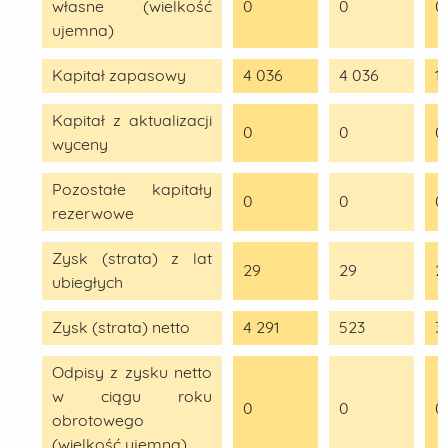
własne (wielkość
0
0
0
ujemna)
Kapitał zapasowy
4 036
4 036
1
Kapitał z aktualizacji
0
0
0
wyceny
Pozostałe kapitały
0
0
0
rezerwowe
Zysk (strata) z lat
29
29
2
ubiegłych
Zysk (strata) netto
4 291
523
3
Odpisy z zysku netto
w ciągu roku
0
0
0
obrotowego
(wielkość ujemna)