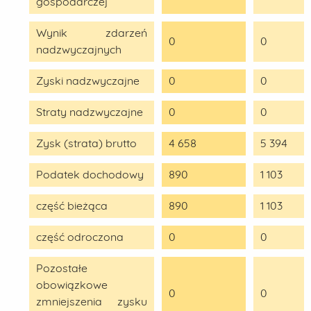
gospodarczej
Wynik zdarzeń
0
0
nadzwyczajnych
Zyski nadzwyczajne
0
0
Straty nadzwyczajne
0
0
Zysk (strata) brutto
4 658
5 394
Podatek dochodowy
890
1 103
część bieżąca
890
1 103
część odroczona
0
0
Pozostałe
obowiązkowe
0
0
zmniejszenia zysku