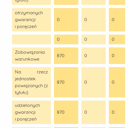
otrzymanych
gwarancji
0
0
0
i poręczeń
0
0
0
Zobowiązania
870
0
0
warunkowe
Na rzecz
jednostek
870
0
0
powiązanych (z
tytułu)
udzielonych
gwarancji
870
0
0
i poręczeń