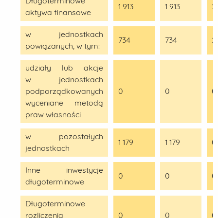
Długoterminowe
1 913
1 913
2
aktywa finansowe
w jednostkach
734
734
2
powiązanych, w tym:
udziały lub akcje
w jednostkach
podporządkowanych
0
0
0
wyceniane metodą
praw własności
w pozostałych
1 179
1 179
0
jednostkach
Inne inwestycje
0
0
0
długoterminowe
Długoterminowe
rozliczenia
0
0
0