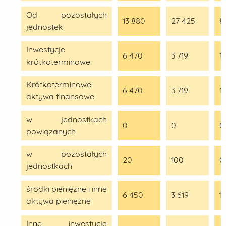
Od pozostałych
13 880
27 425
8
jednostek
Inwestycje
6 470
3 719
1
krótkoterminowe
Krótkoterminowe
6 470
3 719
1
aktywa finansowe
w jednostkach
0
0
0
powiązanych
w pozostałych
20
100
0
jednostkach
środki pieniężne i inne
6 450
3 619
1
aktywa pieniężne
Inne inwestycje