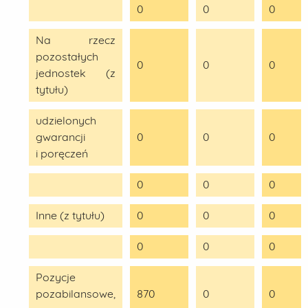
0
0
0
Na rzecz
pozostałych
0
0
0
jednostek (z
tytułu)
udzielonych
gwarancji
0
0
0
i poręczeń
0
0
0
Inne (z tytułu)
0
0
0
0
0
0
Pozycje
pozabilansowe,
870
0
0