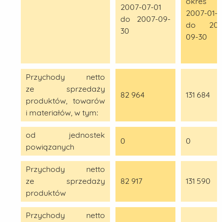
okres 
2007-07-01
2007-01-0
do 2007-09-
do 200
30
09-30
Przychody netto
ze sprzedaży
82 964
131 684
produktów, towarów
i materiałów, w tym:
od jednostek
0
0
powiązanych
Przychody netto
ze sprzedaży
82 917
131 590
produktów
Przychody netto