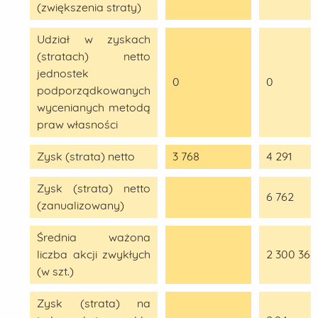
(zwiększenia straty)
Udział w zyskach
(stratach) netto
jednostek
0
0
podporządkowanych
wycenianych metodą
praw własności
Zysk (strata) netto
3 768
4 291
Zysk (strata) netto
6 762
(zanualizowany)
Średnia ważona
liczba akcji zwykłych
2 300 366
(w szt.)
Zysk (strata) na