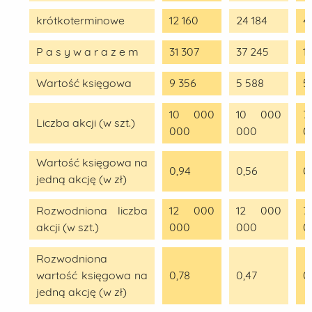
krótkoterminowe
12 160
24 184
4
P a s y w a r a z e m
31 307
37 245
1
Wartość księgowa
9 356
5 588
5
10 000
10 000
7
Liczba akcji (w szt.)
000
000
0
Wartość księgowa na
0,94
0,56
0
jedną akcję (w zł)
Rozwodniona liczba
12 000
12 000
7
akcji (w szt.)
000
000
0
Rozwodniona
wartość księgowa na
0,78
0,47
0
jedną akcję (w zł)