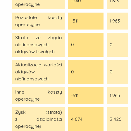
-240
1 613
operacyjne
Pozostałe koszty
-511
1 963
operacyjne
Strata ze zbycia
niefinansowych
0
0
aktywów trwałych
Aktualizacja wartości
aktywów
0
0
niefinansowych
Inne koszty
-511
1 963
operacyjne
Zysk (strata)
z działalności
4 674
5 426
operacyjnej