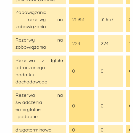
Zobowiązania
i rezerwy na
21 951
31 657
8
zobowiązania
Rezerwy na
224
224
2
zobowiązania
Rezerwa z tytułu
odroczonego
0
0
0
podatku
dochodowego
Rezerwa na
świadczenia
0
0
0
emerytalne
i podobne
długoterminowa
0
0
0