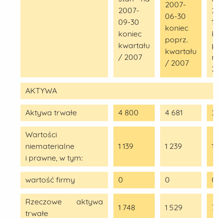
2007-
2007-
2
06-30
09-30
1
koniec
koniec
k
poprz.
kwartału
p
kwartału
/ 2007
r
/ 2007
2
AKTYWA
Aktywa trwałe
4 800
4 681
2
Wartości
niematerialne
1 139
1 239
1 
i prawne, w tym:
wartość firmy
0
0
0
Rzeczowe aktywa
1 748
1 529
7
trwałe