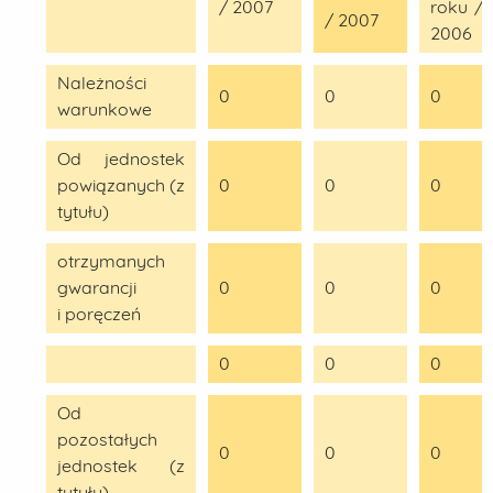
/ 2007
roku /
/ 2007
2006
Należności
0
0
0
warunkowe
Od jednostek
powiązanych (z
0
0
0
tytułu)
otrzymanych
gwarancji
0
0
0
i poręczeń
0
0
0
Od
pozostałych
0
0
0
jednostek (z
tytułu)