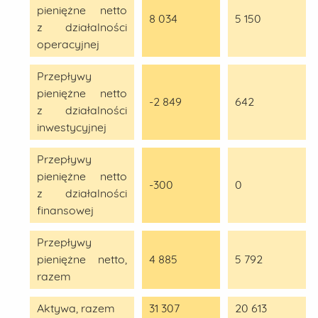
pieniężne netto
8 034
5 150
z działalności
operacyjnej
Przepływy
pieniężne netto
-2 849
642
z działalności
inwestycyjnej
Przepływy
pieniężne netto
-300
0
z działalności
finansowej
Przepływy
pieniężne netto,
4 885
5 792
razem
Aktywa, razem
31 307
20 613