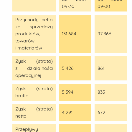
09-30
09-30
Przychody netto
ze sprzedaży
produktów,
131 684
97 366
towarów
i materiałów
Zysk (strata)
z działalności
5 426
861
operacyjnej
Zysk (strata)
5 394
835
brutto
Zysk (strata)
4 291
672
netto
Przepływy