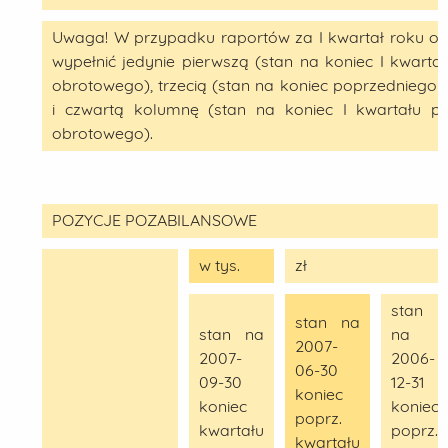
Uwaga! W przypadku raportów za I kwartał roku ob
wypełnić jedynie pierwszą (stan na koniec I kwarta
obrotowego), trzecią (stan na koniec poprzedniego
i czwartą kolumnę (stan na koniec I kwartału p
obrotowego).
POZYCJE POZABILANSOWE
w tys.
zł
stan
stan na
stan na
na
2007-
2007-
2006-
06-30
09-30
12-31
koniec
koniec
koniec
poprz.
kwartału
poprz.
kwartału