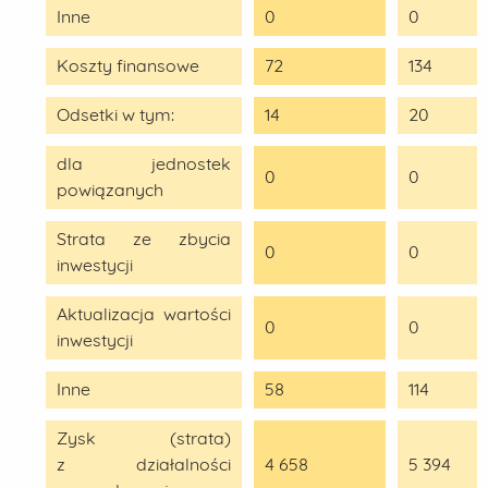
Inne
0
0
Koszty finansowe
72
134
Odsetki w tym:
14
20
dla jednostek
0
0
powiązanych
Strata ze zbycia
0
0
inwestycji
Aktualizacja wartości
0
0
inwestycji
Inne
58
114
Zysk (strata)
z działalności
4 658
5 394