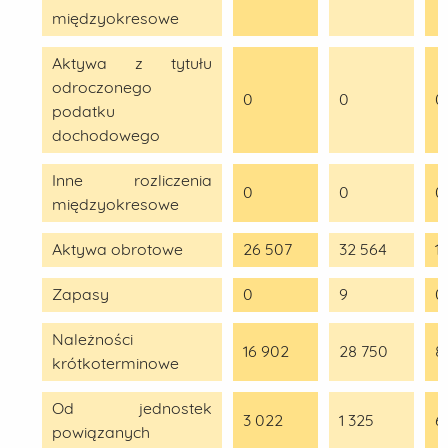
międzyokresowe
Aktywa z tytułu
odroczonego
0
0
0
podatku
dochodowego
Inne rozliczenia
0
0
0
międzyokresowe
Aktywa obrotowe
26 507
32 564
1
Zapasy
0
9
0
Należności
16 902
28 750
8
krótkoterminowe
Od jednostek
3 022
1 325
6
powiązanych