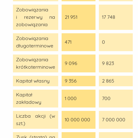
Zobowiązania
i rezerwy na
21 951
17 748
zobowiązania
Zobowiązania
471
0
długoterminowe
Zobowiązania
9 096
9 823
krótkoterminowe
Kapitał własny
9 356
2 865
Kapitał
1 000
700
zakładowy
Liczba akcji (w
10 000 000
7 000 000
szt.)
Zysk (strata) na