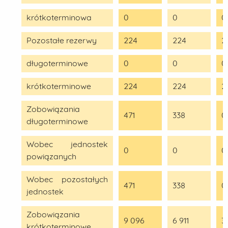
krótkoterminowa
0
0
0
Pozostałe rezerwy
224
224
2
długoterminowe
0
0
0
krótkoterminowe
224
224
2
Zobowiązania
471
338
0
długoterminowe
Wobec jednostek
0
0
0
powiązanych
Wobec pozostałych
471
338
0
jednostek
Zobowiązania
9 096
6 911
3
krótkoterminowe