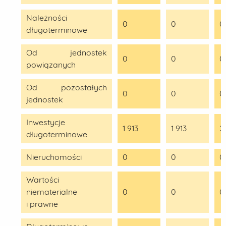
Należności
0
0
0
długoterminowe
Od jednostek
0
0
0
powiązanych
Od pozostałych
0
0
0
jednostek
Inwestycje
1 913
1 913
2
długoterminowe
Nieruchomości
0
0
0
Wartości
niematerialne
0
0
0
i prawne