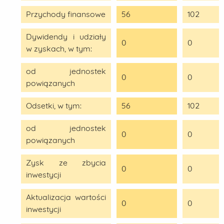
Przychody finansowe
56
102
Dywidendy i udziały
0
0
w zyskach, w tym:
od jednostek
0
0
powiązanych
Odsetki, w tym:
56
102
od jednostek
0
0
powiązanych
Zysk ze zbycia
0
0
inwestycji
Aktualizacja wartości
0
0
inwestycji