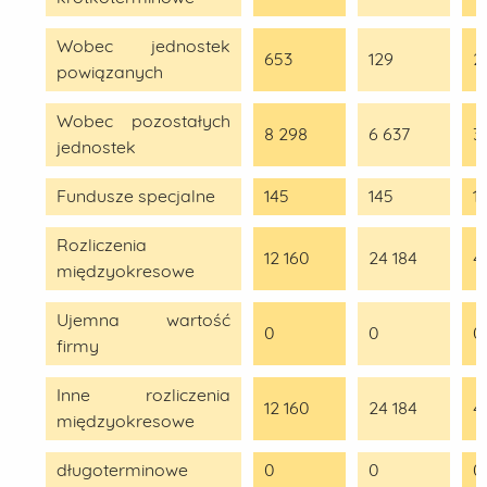
Wobec jednostek
653
129
2
powiązanych
Wobec pozostałych
8 298
6 637
3
jednostek
Fundusze specjalne
145
145
1
Rozliczenia
12 160
24 184
4
międzyokresowe
Ujemna wartość
0
0
0
firmy
Inne rozliczenia
12 160
24 184
4
międzyokresowe
długoterminowe
0
0
0