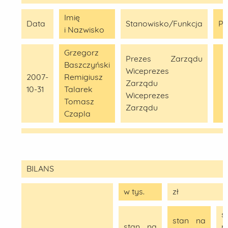
Imię
Data
Stanowisko/Funkcja
Po
i Nazwisko
Grzegorz
Prezes Zarządu
Baszczyński
Wiceprezes
2007-
Remigiusz
Zarządu
10-31
Talarek
Wiceprezes
Tomasz
Zarządu
Czapla
BILANS
w tys.
zł
s
stan na
stan na
n