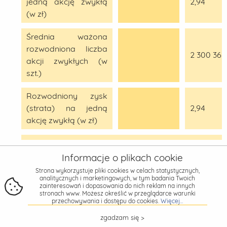
jedną akcję zwykłą
2,94
(w zł)
Średnia ważona
rozwodniona liczba
2 300 366
akcji zwykłych (w
szt.)
Rozwodniony zysk
(strata) na jedną
2,94
akcję zwykłą (w zł)
Uwaga! W przypadku raportów za I kwartał roku 
Informacje o plikach cookie
jedynie pierwszą kolumnę (dane za I kwartał bieżące
Strona wykorzystuje pliki cookies w celach statystycznych,
kolumnę (dane za I kwartał poprzedniego roku obro
analitycznych i marketingowych, w tym badania Twoich
zainteresowań i dopasowania do nich reklam na innych
stronach www. Możesz określić w przeglądarce warunki
przechowywania i dostępu do cookies.
Więcej...
zgadzam się >
ZESTAWIENIE ZMIAN W KAPITALE WŁASNYM