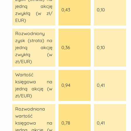
jedną akcję
0,43
0,10
zwykłą (w zł/
EUR)
Rozwodniony
zysk (strata) na
jedną akcję
0,36
0,10
zwykłą (w
zł/EUR)
Wartość
księgowa na
0,94
0,41
jedną akcję (w
zł/EUR)
Rozwodniona
wartość
księgowa na
0,78
0,41
jedną akcję (w