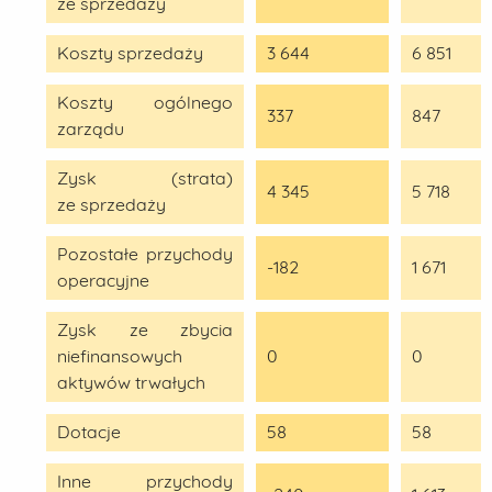
ze sprzedaży
Koszty sprzedaży
3 644
6 851
Koszty ogólnego
337
847
zarządu
Zysk (strata)
4 345
5 718
ze sprzedaży
Pozostałe przychody
-182
1 671
operacyjne
Zysk ze zbycia
niefinansowych
0
0
aktywów trwałych
Dotacje
58
58
Inne przychody