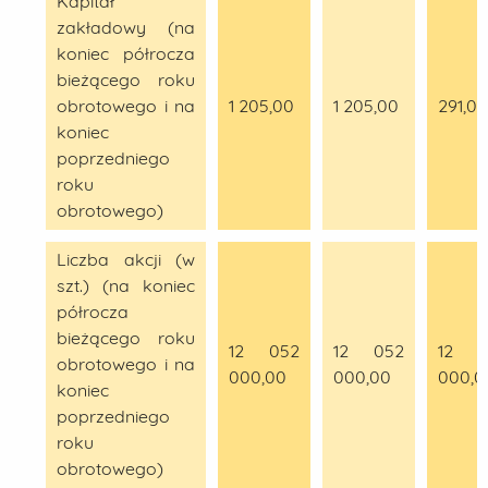
Kapitał
zakładowy (na
koniec półrocza
bieżącego roku
obrotowego i na
1 205,00
1 205,00
291,00
koniec
poprzedniego
roku
obrotowego)
Liczba akcji (w
szt.) (na koniec
półrocza
bieżącego roku
12 052
12 052
12 0
obrotowego i na
000,00
000,00
000,0
koniec
poprzedniego
roku
obrotowego)