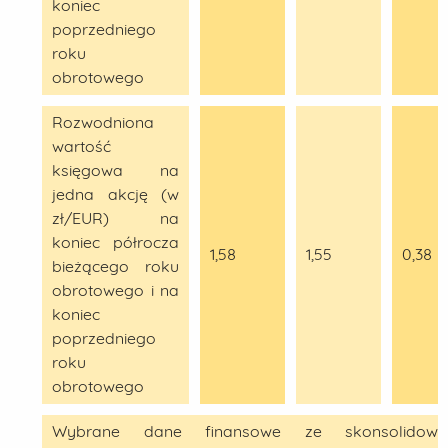
koniec
poprzedniego
roku
obrotowego
Rozwodniona
wartość
księgowa na
jedna akcję (w
zł/EUR) na
koniec półrocza
1,58
1,55
0,38
bieżącego roku
obrotowego i na
koniec
poprzedniego
roku
obrotowego
Wybrane dane finansowe ze skonsolidowa