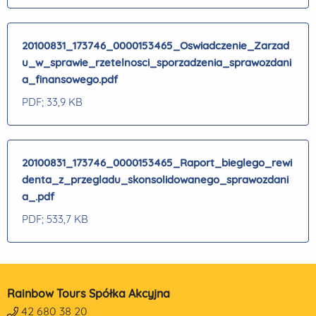
20100831_173746_0000153465_Oswiadczenie_Zarzad
u_w_sprawie_rzetelnosci_sporzadzenia_sprawozdani
a_finansowego.pdf
PDF
; 33,9 KB
20100831_173746_0000153465_Raport_bieglego_rewi
denta_z_przegladu_skonsolidowanego_sprawozdani
a_.pdf
PDF
; 533,7 KB
Rainbow Tours Spółka Akcyjna
42 680 38 20