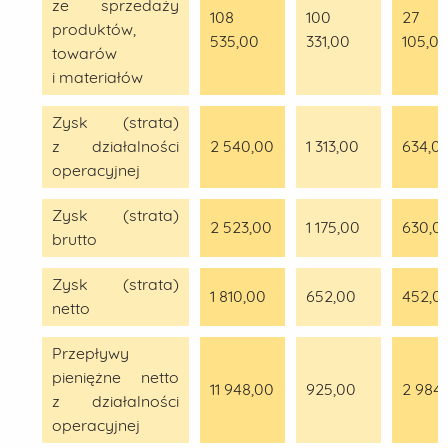
ze sprzedaży
108
100
27
produktów,
535,00
331,00
105,0
towarów
i materiałów
Zysk (strata)
z działalności
2 540,00
1 313,00
634,0
operacyjnej
Zysk (strata)
2 523,00
1 175,00
630,0
brutto
Zysk (strata)
1 810,00
652,00
452,0
netto
Przepływy
pieniężne netto
11 948,00
925,00
2 984
z działalności
operacyjnej