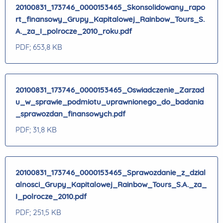
20100831_173746_0000153465_Skonsolidowany_rapo
rt_finansowy_Grupy_Kapitalowej_Rainbow_Tours_S.
A._za_I_polrocze_2010_roku.pdf
PDF
; 653,8 KB
20100831_173746_0000153465_Oswiadczenie_Zarzad
u_w_sprawie_podmiotu_uprawnionego_do_badania
_sprawozdan_finansowych.pdf
PDF
; 31,8 KB
20100831_173746_0000153465_Sprawozdanie_z_dzial
alnosci_Grupy_Kapitalowej_Rainbow_Tours_S.A._za_
I_polrocze_2010.pdf
PDF
; 251,5 KB