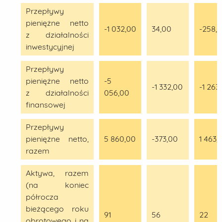
Przepływy
pieniężne netto
-1 032,00
34,00
-258,
z działalności
inwestycyjnej
Przepływy
pieniężne netto
-5
-1 332,00
-1 263
z działalności
056,00
finansowej
Przepływy
pieniężne netto,
5 860,00
-373,00
1 463,
razem
Aktywa, razem
(na koniec
półrocza
bieżącego roku
91
56
22
obrotowego i na