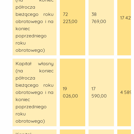
półrocza
bieżącego roku
72
38
17 421
obrotowego i na
223,00
769,00
koniec
poprzedniego
roku
obrotowego)
Kapitał własny
(na koniec
półrocza
bieżącego roku
19
17
obrotowego i na
4 589
026,00
590,00
koniec
poprzedniego
roku
obrotowego)