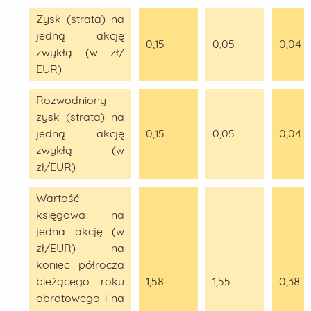
Zysk (strata) na
jedną akcję
0,15
0,05
0,04
zwykłą (w zł/
EUR)
Rozwodniony
zysk (strata) na
jedną akcję
0,15
0,05
0,04
zwykłą (w
zł/EUR)
Wartość
księgowa na
jedna akcję (w
zł/EUR) na
koniec półrocza
bieżącego roku
1,58
1,55
0,38
obrotowego i na