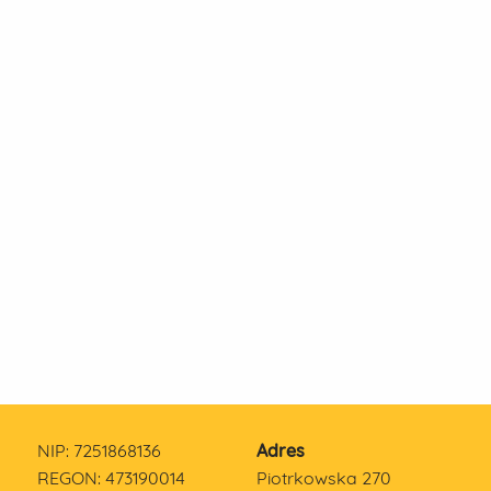
NIP: 7251868136
Adres
REGON: 473190014
Piotrkowska 270