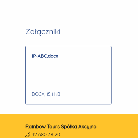
Załączniki
IP-ABC.docx
DOCX
; 15,1 KB
Rainbow Tours Spółka Akcyjna
42 680 38 20