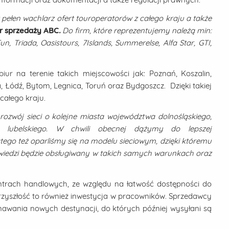
 pełen wachlarz ofert touroperatorów z całego kraju a
także
r sprzedaży ABC
.
Do firm, które reprezentujemy należą min:
, Triada, Oasistours, 7Islands, Summerelse, Alfa Star, GTI,
ur na terenie takich miejscowości jak: Poznań, Koszalin,
a, Łódź, Bytom, Legnica, Toruń oraz Bydgoszcz. Dzięki takiej
 całego kraju.
rozwój sieci o kolejne miasta województwa dolnośląskiego,
raz lubelskiego. W chwili obecnej dążymy do lepszej
tego też oparliśmy się na modelu sieciowym, dzięki któremu
odwiedzi będzie obsługiwany w takich samych warunkach oraz
ntrach handlowych, ze względu na łatwość dostępności do
przyszłość to również inwestycja w pracowników. Sprzedawcy
awania nowych destynacji, do których później wysyłani są