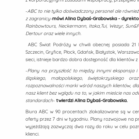
-
ABC to nie tylko doświadczony personel ale również
z zagranicy
-
mówi Alina Dybaś-Grabowska - dyrekto
Rainbowtours, Neckermann, Itaka,Tui, Wezyr, Sun&Fun
Dertour oraz wiele innych.
ABC Świat Podróży w chwili obecnej posiada 21 bi
Szczecin, Gryfice, Płock, Gdańsk, Białystok, Warszaw
sieci, istnieje bardzo dobra dostępność dla klientów z
-
Plany na przyszłość to między innymi ekspansja i 
śląskiego, małopolskiego, świętokrzyskiego o
rozpoznawalności marki wśród naszych klientów, dla
nasz klient bez wglądu na to, w jakim mieście nas 
standardach
-
twierdzi Alina Dybaś-Grabowska.
Biura ABC w 90 procentach zlokalizowane są w ce
oferty przez 7 dni w tygodniu. Plany rozwojowe na 
wyjeżdżają zazwyczaj dwa razy do roku w celu pozn
klienci.