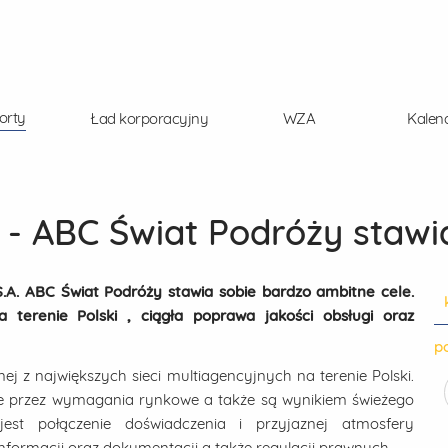
orty
Ład korporacyjny
WZA
Kalen
 - ABC Świat Podróży stawi
.A. ABC Świat Podróży stawia sobie bardzo ambitne cele.
a terenie Polski , ciągła poprawa jakości obsługi oraz
po
ej z największych sieci multiagencyjnych na terenie Polski.
e przez wymagania rynkowe a także są wynikiem świeżego
est połączenie doświadczenia i przyjaznej atmosfery
formacji oraz dokumentacji a także regulacji prawnych.