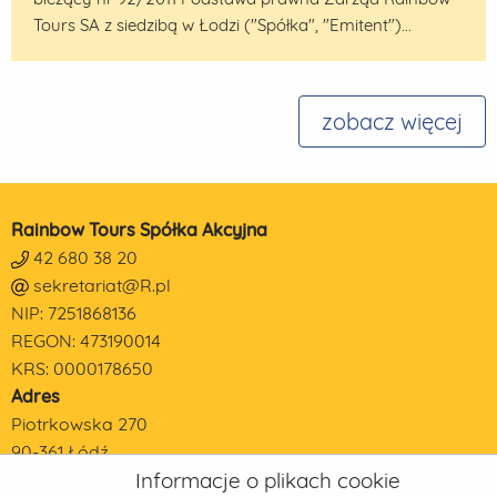
Tours SA z siedzibą w Łodzi ("Spółka", "Emitent")...
zobacz więcej
Rainbow Tours Spółka Akcyjna
42 680 38 20
sekretariat@R.pl
NIP: 7251868136
REGON: 473190014
KRS: 0000178650
Adres
Piotrkowska 270
90-361 Łódź
Informacje o plikach cookie