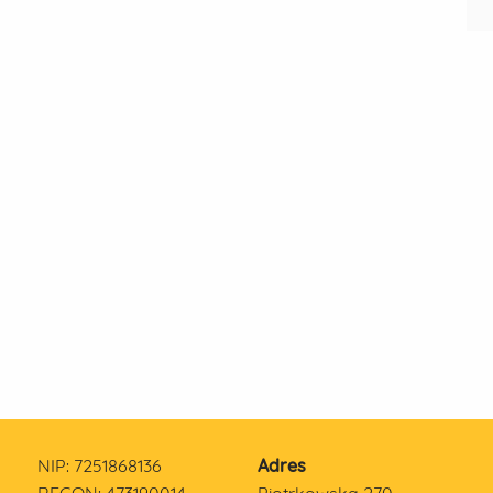
NIP: 7251868136
Adres