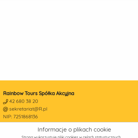
Rainbow Tours Spółka Akcyjna
42 680 38 20
sekretariat@R.pl
NIP: 7251868136
REGON: 473190014
Informacje o plikach cookie
KRS: 0000178650
Strona wykorzystuje pliki cookies w celach statystycznych,