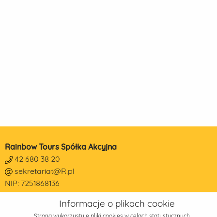
Rainbow Tours Spółka Akcyjna
42 680 38 20
sekretariat@R.pl
NIP: 7251868136
REGON: 473190014
Informacje o plikach cookie
KRS: 0000178650
Strona wykorzystuje pliki cookies w celach statystycznych,