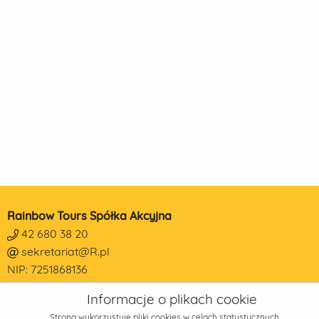
Rainbow Tours Spółka Akcyjna
42 680 38 20
sekretariat@R.pl
NIP: 7251868136
REGON: 473190014
Informacje o plikach cookie
KRS: 0000178650
Strona wykorzystuje pliki cookies w celach statystycznych,