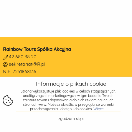
Rainbow Tours Spółka Akcyjna
42 680 38 20
sekretariat@R.pl
NIP: 7251868136
REGON: 473190014
Informacje o plikach cookie
KRS: 0000178650
Strona wykorzystuje pliki cookies w celach statystycznych,
Adres
analitycznych i marketingowych, w tym badania Twoich
zainteresowań i dopasowania do nich reklam na innych
Piotrkowska 270
stronach www. Możesz określić w przeglądarce warunki
90-361 Łódź
przechowywania i dostępu do cookies.
Więcej...
zgadzam się >