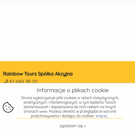
Rainbow Tours Spółka Akcyjna
42 680 38 20
sekretariat@R.pl
Informacje o plikach cookie
NIP: 7251868136
Strona wykorzystuje pliki cookies w celach statystycznych,
analitycznych i marketingowych, w tym badania Twoich
REGON: 473190014
zainteresowań i dopasowania do nich reklam na innych
KRS: 0000178650
stronach www. Możesz określić w przeglądarce warunki
przechowywania i dostępu do cookies.
Więcej...
Adres
zgadzam się >
Piotrkowska 270
90-361 Łódź