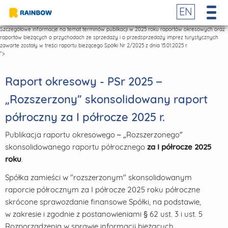
EN
Szczegółowe informacje na temat terminów publikacji w 2025 roku raportów okresowych oraz
raportów bieżących o przychodach ze sprzedaży i o przedsprzedaży imprez turystycznych
zawarte zostały w treści raportu bieżącego Spółki Nr 2/2025 z dnia 15.01.2025 r.
">
Raport okresowy - PSr 2025 –
„Rozszerzony” skonsolidowany raport
półroczny za I półrocze 2025 r.
Publikacja raportu okresowego – „Rozszerzonego”
skonsolidowanego raportu półrocznego
za I półrocze 2025
roku
.
Spółka zamieści w "rozszerzonym" skonsolidowanym
raporcie półrocznym za I półrocze 2025 roku półroczne
skrócone sprawozdanie finansowe Spółki, na podstawie,
w zakresie i zgodnie z postanowieniami § 62 ust. 3 i ust. 5
Rozporządzenia w sprawie informacji bieżących