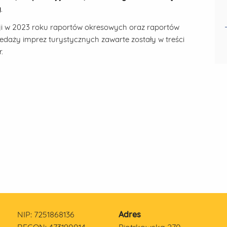
y
.
ji w 2023 roku raportów okresowych oraz raportów
edaży imprez turystycznych zawarte zostały w treści
.
NIP: 7251868136
Adres