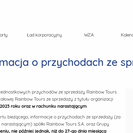
orty
Ład korporacyjny
WZA
Kalen
rmacja o przychodach ze s
t jednostkowych przychodów ze sprzedaży Rainbow Tours
łowej Rainbow Tours ze sprzedaży z tytułu organizacji
k 2023 roku oraz w rachunku narastającym
.
ortu bieżącego, informacje o przychodach ze sprzedaży (za
narastającym) spółki Rainbow Tours S.A. oraz Grupy
eniu, nie później jednak, niż do 27-go dnia miesiąca