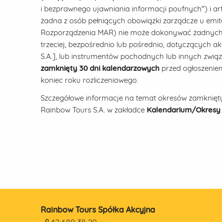
i bezprawnego ujawniania informacji poufnych”) i ar
żadna z osób pełniących obowiązki zarządcze u emiten
Rozporządzenia MAR) nie może dokonywać żadnych t
trzeciej, bezpośrednio lub pośrednio, dotyczących a
S.A.], lub instrumentów pochodnych lub innych zwi
zamknięty 30 dni kalendarzowych
przed ogłoszenie
koniec roku rozliczeniowego.
Szczegółowe informacje na temat okresów zamkniętyc
Rainbow Tours S.A. w zakładce
Kalendarium/Okresy
Rainbow Tours Spółka Akcyjna