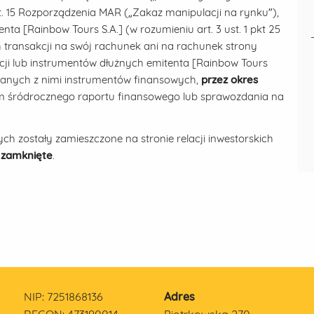
t. 15 Rozporządzenia MAR („Zakaz manipulacji na rynku”),
ta [Rainbow Tours S.A.] (w rozumieniu art. 3 ust. 1 pkt 25
ransakcji na swój rachunek ani na rachunek strony
kcji lub instrumentów dłużnych emitenta [Rainbow Tours
ązanych z nimi instrumentów finansowych,
przez okres
m śródrocznego raportu finansowego lub sprawozdania na
h zostały zamieszczone na stronie relacji inwestorskich
 zamknięte
.
NIP: 7251868136
Adres