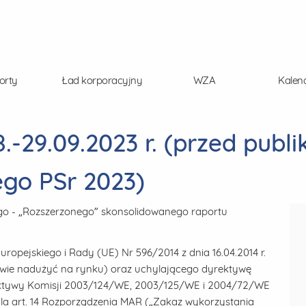
orty
Ład korporacyjny
WZA
Kalen
-29.09.2023 r. (przed publi
go PSr 2023)
go - „Rozszerzonego” skonsolidowanego raportu
uropejskiego i Rady (UE) Nr 596/2014 z dnia 16.04.2014 r.
awie nadużyć na rynku) oraz uchylającego dyrektywę
ektywy Komisji 2003/124/WE, 2003/125/WE i 2004/72/WE
dla art. 14 Rozporządzenia MAR („Zakaz wykorzystania