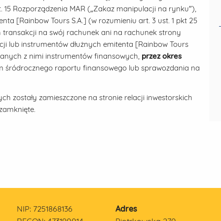
t. 15 Rozporządzenia MAR („Zakaz manipulacji na rynku”),
ta [Rainbow Tours S.A.] (w rozumieniu art. 3 ust. 1 pkt 25
ransakcji na swój rachunek ani na rachunek strony
kcji lub instrumentów dłużnych emitenta [Rainbow Tours
ązanych z nimi instrumentów finansowych,
przez okres
m śródrocznego raportu finansowego lub sprawozdania na
h zostały zamieszczone na stronie relacji inwestorskich
zamknięte.
NIP: 7251868136
Adres