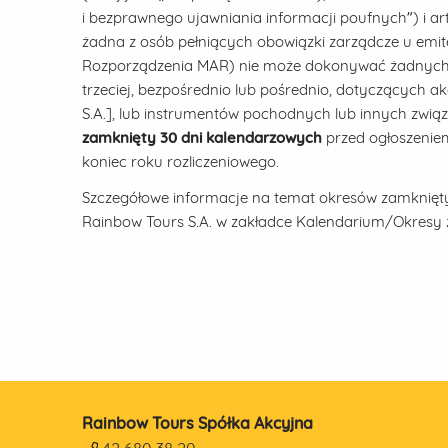
i bezprawnego ujawniania informacji poufnych”) i ar
żadna z osób pełniących obowiązki zarządcze u emiten
Rozporządzenia MAR) nie może dokonywać żadnych t
trzeciej, bezpośrednio lub pośrednio, dotyczących a
S.A.], lub instrumentów pochodnych lub innych zwi
zamknięty 30 dni kalendarzowych
przed ogłoszenie
koniec roku rozliczeniowego.
Szczegółowe informacje na temat okresów zamkniętyc
Rainbow Tours S.A. w zakładce Kalendarium/Okresy 
Rainbow Tours Spółka Akcyjna