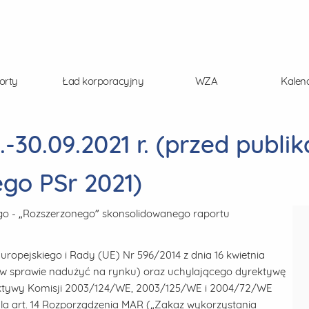
orty
Ład korporacyjny
WZA
Kalen
-30.09.2021 r. (przed publik
go PSr 2021)
go - „Rozszerzonego” skonsolidowanego raportu
Europejskiego i Rady (UE) Nr 596/2014 z dnia 16 kwietnia
e w sprawie nadużyć na rynku) oraz uchylającego dyrektywę
ektywy Komisji 2003/124/WE, 2003/125/WE i 2004/72/WE
dla art. 14 Rozporządzenia MAR („Zakaz wykorzystania