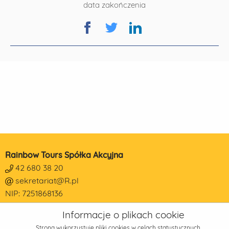
data zakończenia
Rainbow Tours Spółka Akcyjna
42 680 38 20
sekretariat@R.pl
NIP: 7251868136
REGON: 473190014
Informacje o plikach cookie
KRS: 0000178650
Strona wykorzystuje pliki cookies w celach statystycznych,