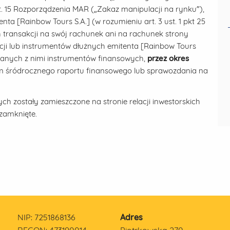
t. 15 Rozporządzenia MAR („Zakaz manipulacji na rynku”),
ta [Rainbow Tours S.A.] (w rozumieniu art. 3 ust. 1 pkt 25
ransakcji na swój rachunek ani na rachunek strony
kcji lub instrumentów dłużnych emitenta [Rainbow Tours
ązanych z nimi instrumentów finansowych,
przez okres
m śródrocznego raportu finansowego lub sprawozdania na
h zostały zamieszczone na stronie relacji inwestorskich
zamknięte.
NIP: 7251868136
Adres