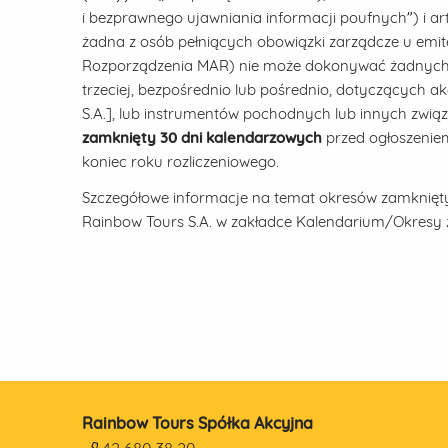
i bezprawnego ujawniania informacji poufnych”) i ar
żadna z osób pełniących obowiązki zarządcze u emiten
Rozporządzenia MAR) nie może dokonywać żadnych t
trzeciej, bezpośrednio lub pośrednio, dotyczących a
S.A.], lub instrumentów pochodnych lub innych zwi
zamknięty 30 dni kalendarzowych
przed ogłoszenie
koniec roku rozliczeniowego.
Szczegółowe informacje na temat okresów zamkniętyc
Rainbow Tours S.A. w zakładce Kalendarium/Okresy 
Rainbow Tours Spółka Akcyjna