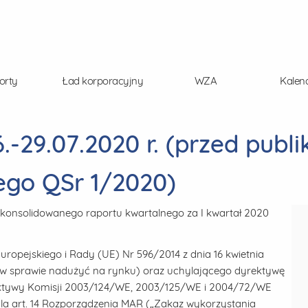
orty
Ład korporacyjny
WZA
Kalen
-29.07.2020 r. (przed publi
go QSr 1/2020)
skonsolidowanego raportu kwartalnego za I kwartał 2020
Europejskiego i Rady (UE) Nr 596/2014 z dnia 16 kwietnia
e w sprawie nadużyć na rynku) oraz uchylającego dyrektywę
ektywy Komisji 2003/124/WE, 2003/125/WE i 2004/72/WE
dla art. 14 Rozporządzenia MAR („Zakaz wykorzystania