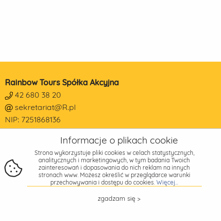
Rainbow Tours Spółka Akcyjna
42 680 38 20
sekretariat@R.pl
NIP: 7251868136
REGON: 473190014
Informacje o plikach cookie
KRS: 0000178650
Strona wykorzystuje pliki cookies w celach statystycznych,
Adres
analitycznych i marketingowych, w tym badania Twoich
zainteresowań i dopasowania do nich reklam na innych
Piotrkowska 270
stronach www. Możesz określić w przeglądarce warunki
90-361 Łódź
przechowywania i dostępu do cookies.
Więcej...
zgadzam się >