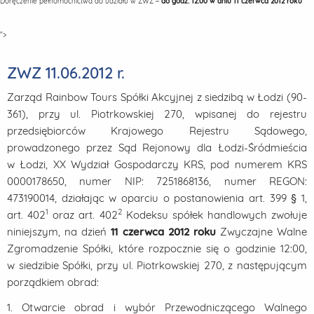
Doręczenie pełnomocnictwa do udziału w ZWZ –
do godz. 12:00 w dniu 11 czerwca 2012 roku
">
ZWZ 11.06.2012 r.
Zarząd Rainbow Tours Spółki Akcyjnej z siedzibą w Łodzi (90-
361), przy ul. Piotrkowskiej 270, wpisanej do rejestru
przedsiębiorców Krajowego Rejestru Sądowego,
prowadzonego przez Sąd Rejonowy dla Łodzi-Śródmieścia
w Łodzi, XX Wydział Gospodarczy KRS, pod numerem KRS
0000178650, numer NIP: 7251868136, numer REGON:
473190014, działając w oparciu o postanowienia art. 399 § 1,
1
2
art. 402
oraz art. 402
Kodeksu spółek handlowych zwołuje
niniejszym, na dzień
11 czerwca 2012 roku
Zwyczajne Walne
Zgromadzenie Spółki, które rozpocznie się o godzinie 12:00,
w siedzibie Spółki, przy ul. Piotrkowskiej 270, z następującym
porządkiem obrad:
1. Otwarcie obrad i wybór Przewodniczącego Walnego