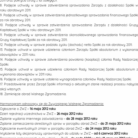
2011 oraz pokrycia straty z lat ubiegłych.
8. Podjęcie uchwały w sprawie zatwierdzenia sprawozdania Zarządu z działalności Spółki w
roku obrotowym 2011.
9. Podjęcie uchwały w sprawie zatwierdzenia jednostkowego sprawozdania finansowego Spółki
za rok obrotowy 2011.
10. Podjęcie uchwały w sprawie zatwierdzenia sprawozdania Zarządu z działalności Grupy
Kapitałowej Spółki w roku obrotowym 2011.
11. Podjęcie uchwały w sprawie zatwierdzenia skonsolidowanego sprawozdania finansowego
Grupy Kapitałowej Spółki za rok obrotowy 2011.
12. Podjęcie uchwały w sprawie podziału zysku (dochodu) netto Spółki za rok obrotowy 2011.
13. Podjęcie uchwał w sprawie udzielenia członkom Zarządu Spółki absolutorium z wykonania
obowiązków w 2011 roku.
14. Podjęcie uchwały w sprawie zatwierdzenia powołania (kooptacji) członka Rady Nadzorczej
Spółki.
15. Podjęcie uchwał w sprawie udzielenia członkom Rady Nadzorczej Spółki absolutorium z
wykonania obowiązków w 2011 roku.
16. Podjęcie uchwały w sprawie ustalenia wynagrodzenia członków Rady Nadzorczej Spółki.
17. Przedstawienie przez Zarząd Spółki informacji o aktualnym stanie realizacji procesu nabycia
akcji własnych.
18. Zamknięcie obrad Walnego Zgromadzenia.
Harmonogram odnoszący się do Zwyczajnego Walnego Zgromadzenia:
Ogłoszenie o ZWZ –
16 maja 2012 roku
Dzień rejestracji uczestnictwa w ZWZ –
26 maja 2012 roku
Żądanie wydania imiennego zaświadczenia –
do 28 maja 2012 roku
Żądanie zamieszczenia określonych spraw w porządku obrad ZWZ –
do 21 maja 2012 roku
Ogłoszenie ewentualnych zmian w porządku obrad ZWZ –
do 24 maja 2012 roku
Wyłożenie listy akcjonariuszy uprawnionych do udziału w ZWZ –
od 6 czerwca 2012 roku