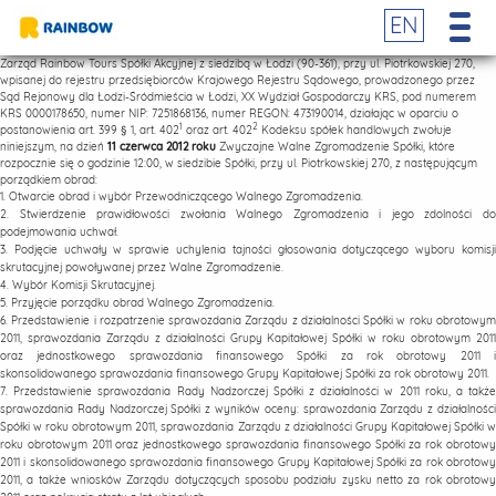
EN
Zarząd Rainbow Tours Spółki Akcyjnej z siedzibą w Łodzi (90-361), przy ul. Piotrkowskiej 270,
wpisanej do rejestru przedsiębiorców Krajowego Rejestru Sądowego, prowadzonego przez
Sąd Rejonowy dla Łodzi-Śródmieścia w Łodzi, XX Wydział Gospodarczy KRS, pod numerem
KRS 0000178650, numer NIP: 7251868136, numer REGON: 473190014, działając w oparciu o
1
2
postanowienia art. 399 § 1, art. 402
oraz art. 402
Kodeksu spółek handlowych zwołuje
niniejszym, na dzień
11 czerwca 2012 roku
Zwyczajne Walne Zgromadzenie Spółki, które
rozpocznie się o godzinie 12:00, w siedzibie Spółki, przy ul. Piotrkowskiej 270, z następującym
porządkiem obrad:
1. Otwarcie obrad i wybór Przewodniczącego Walnego Zgromadzenia.
2. Stwierdzenie prawidłowości zwołania Walnego Zgromadzenia i jego zdolności do
podejmowania uchwał.
3. Podjęcie uchwały w sprawie uchylenia tajności głosowania dotyczącego wyboru komisji
skrutacyjnej powoływanej przez Walne Zgromadzenie.
4. Wybór Komisji Skrutacyjnej.
5. Przyjęcie porządku obrad Walnego Zgromadzenia.
6. Przedstawienie i rozpatrzenie sprawozdania Zarządu z działalności Spółki w roku obrotowym
2011, sprawozdania Zarządu z działalności Grupy Kapitałowej Spółki w roku obrotowym 2011
oraz jednostkowego sprawozdania finansowego Spółki za rok obrotowy 2011 i
skonsolidowanego sprawozdania finansowego Grupy Kapitałowej Spółki za rok obrotowy 2011.
7. Przedstawienie sprawozdania Rady Nadzorczej Spółki z działalności w 2011 roku, a także
sprawozdania Rady Nadzorczej Spółki z wyników oceny: sprawozdania Zarządu z działalności
Spółki w roku obrotowym 2011, sprawozdania Zarządu z działalności Grupy Kapitałowej Spółki w
roku obrotowym 2011 oraz jednostkowego sprawozdania finansowego Spółki za rok obrotowy
2011 i skonsolidowanego sprawozdania finansowego Grupy Kapitałowej Spółki za rok obrotowy
2011, a także wniosków Zarządu dotyczących sposobu podziału zysku netto za rok obrotowy