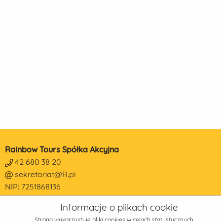
Rainbow Tours Spółka Akcyjna
42 680 38 20
sekretariat@R.pl
NIP: 7251868136
REGON: 473190014
Informacje o plikach cookie
KRS: 0000178650
Strona wykorzystuje pliki cookies w celach statystycznych,