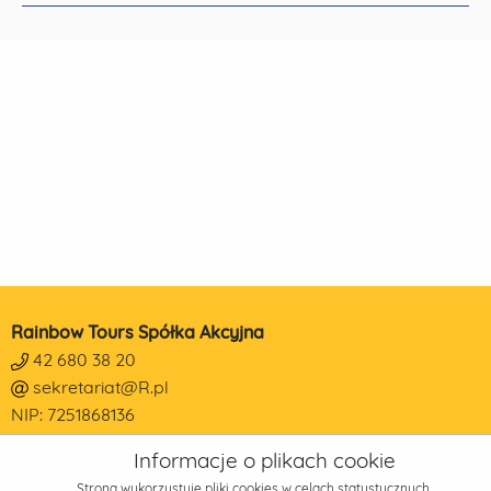
Rainbow Tours Spółka Akcyjna
42 680 38 20
sekretariat@R.pl
NIP: 7251868136
REGON: 473190014
Informacje o plikach cookie
KRS: 0000178650
Strona wykorzystuje pliki cookies w celach statystycznych,