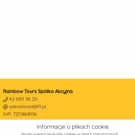
Rainbow Tours Spółka Akcyjna
42 680 38 20
sekretariat@R.pl
NIP: 7251868136
REGON: 473190014
Informacje o plikach cookie
KRS: 0000178650
Strona wykorzystuje pliki cookies w celach statystycznych,