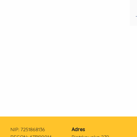
NIP: 7251868136
Adres