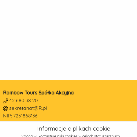
Rainbow Tours Spółka Akcyjna
42 680 38 20
sekretariat@R.pl
NIP: 7251868136
REGON: 473190014
Informacje o plikach cookie
KRS: 0000178650
Strona wykorzystuje pliki cookies w celach statystycznych,