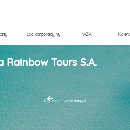
orty
Ład korporacyjny
WZA
Kalen
 Rainbow Tours S.A.
Błąd wczytywania danych