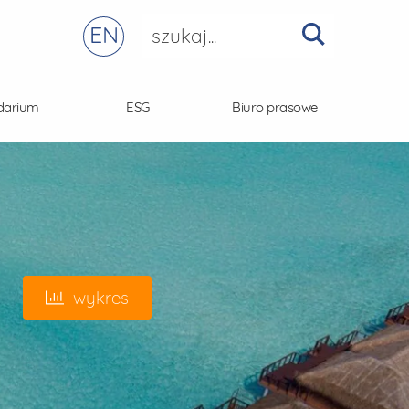
EN
darium
ESG
Biuro prasowe
wykres